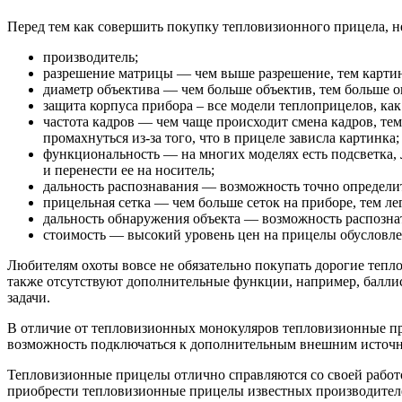
Перед тем как совершить покупку тепловизионного прицела, 
производитель;
разрешение матрицы — чем выше разрешение, тем картинк
диаметр объектива — чем больше объектив, тем больше он
защита корпуса прибора – все модели теплоприцелов, как
частота кадров — чем чаще происходит смена кадров, тем
промахнуться из-за того, что в прицеле зависла картинка;
функциональность — на многих моделях есть подсветка, 
и перенести ее на носитель;
дальность распознавания — возможность точно определит
прицельная сетка — чем больше сеток на приборе, тем л
дальность обнаружения объекта — возможность распознать 
стоимость — высокий уровень цен на прицелы обусловлен
Любителям охоты вовсе не обязательно покупать дорогие тепл
также отсутствуют дополнительные функции, например, балли
задачи.
В отличие от тепловизионных монокуляров тепловизионные при
возможность подключаться к дополнительным внешним источ
Тепловизионные прицелы отлично справляются со своей работой
приобрести тепловизионные прицелы известных производител