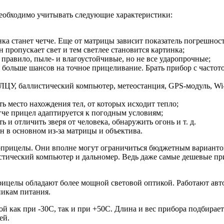
необходимо учитывать следующие характеристики:
а станет четче. Еще от матрицы зависит показатель погрешност
 пропускает свет и тем светлее становится картинка;
 правило, пыле- и влагоустойчивые, но не все ударопрочные;
 больше шансов на точное прицеливание. Брать прибор с частото
ЛЦУ, баллистический компьютер, метеостанция, GPS-модуль, Wi-F
ь место нахождения тел, от которых исходит тепло;
егче прицел адаптируется к погодным условиям;
и отличить зверя от человека, обнаружить огонь и т. д.
 в основном из-за матрицы и объектива.
оприцелы. Они вполне могут ограничиться бюджетным вариантом,
стический компьютер и дальномер. Ведь даже самые дешевые п
целы обладают более мощной световой оптикой. Работают автон
никам питания.
 как при -30С, так и при +50С. Длина и вес прибора подбирает
ей.