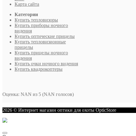
Карта сайта
Категории
Купить тепловизоры
Купить приборы ночного
видения
Купить оптические прицелы
Купить тепловизионные
прицелы
Купить прицелы ночного
видения
Купить очки ночного видения
Купить квадрокоптеры
Оценка
:
NAN
из
5
(
NAN
голосов)
2026 © Интернет магазин оптики для охоты OpticStore