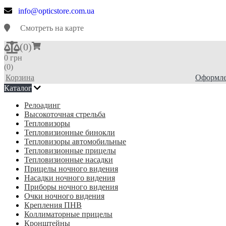
info@opticstore.com.ua
Смотреть на карте
(
0
)
0 грн
(0)
Корзина
Оформле
Каталог
Релоадинг
Высокоточная стрельба
Тепловизоры
Тепловизионные бинокли
Тепловизоры автомобильные
Тепловизионные прицелы
Тепловизионные насадки
Прицелы ночного видения
Насадки ночного видения
Приборы ночного видения
Очки ночного видения
Крепления ПНВ
Коллиматорные прицелы
Кронштейны