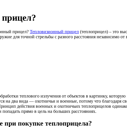
 прицел?
ионный прицел?
Тепловизионный прицел
(теплоприцел) – это вы
оружие для точной стрельбы с разного расстояния независимо от
бработки теплового излучения от объектов в картинку, котору
я на два вида — охотничьи и военные, потому что благодаря с
 Принцип действия военных и охотничьих теплоприцелов одинако
 и попадать прямо в цель на больших расстояниях.
е при покупке теплоприцела?