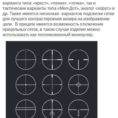
варианта типа: «крест», «пенек», «точка», так и
тактические варианты типа «Мил-Дот», аналог «хорус» и
др. Также имеется несколько вариантов подсветки сетки
для лучшего контрастировния визира на изображении
цели. В прицеле имеется возможность отключения
прицельных сеток, в таком случае изделие можно
использовать как тепловизионный монокуляр.