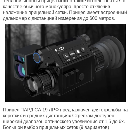
Тепловизионный прицел можно также использоваться в
качестве обычного монокуляра, просто отключив
наложение прицельной сетки. Прицел имеет встроенный
дальномер с дистанцией измерения до 600 метров.
Прицел ПАРД СА 19 ЛРФ предназначен для стрельбы на
коротких и средних дистанциях Стрелкам доступен
широкий диапазон оптического увеличения от 1,5 до 6х.
Большой выбор прицельных сеток (9 вариантов)