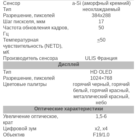
Сенсор
a-Si (аморфный кремний)
Тип
неохлаждаемый
Разрешение, пикселей
384x288
Шаг пискселя, мкм
17
Частота обновления кадров,
50
Гц
Температурная
<
50
чувствительность (NETD),
мК
Производитель сенсора
ULIS Франция
Дисплей
Тип
HD OLED
Разрешение, пикселей
1024×768
Цветовые палитры
горячий черный, горячий
белый, горячий красный,
металлический красный,
небо
Оптические характеристики
Увеличение оптическое,
1,5-6
крат
Цифровой зум
x2, х4
Объектив
F19/1.0