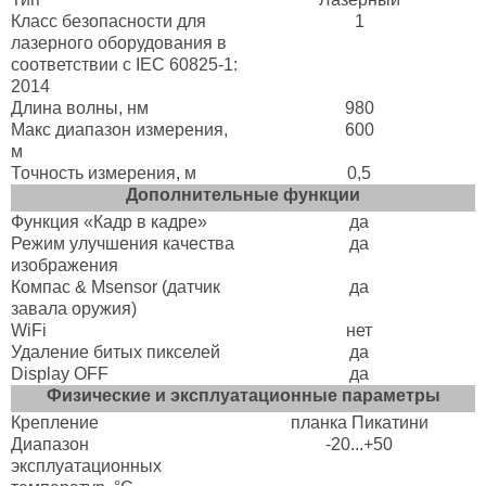
Класс безопасности для
1
лазерного оборудования в
соответствии с IEC 60825-1:
2014
Длина волны, нм
980
Макс диапазон измерения,
600
м
Точность измерения, м
0,5
Дополнительные функции
Функция «Кадр в кадре»
да
Режим улучшения качества
да
изображения
Компас & Msensor (датчик
да
завала оружия)
WiFi
нет
Удаление битых пикселей
да
Display OFF
да
Физические и эксплуатационные параметры
Крепление
планка Пикатини
Диапазон
-20...+50
эксплуатационных