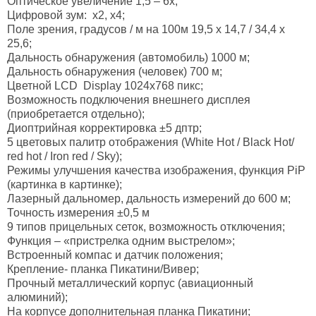
Оптическое увеличение 1,5 – 6х;
Цифровой зум: x2, x4;
Поле зрения, градусов / м на 100м 19,5 x 14,7 / 34,4 х
25,6;
Дальность обнаружения (автомобиль) 1000 м;
Дальность обнаружения (человек) 700 м;
Цветной LCD Display 1024x768 пикс;
Возможность подключения внешнего дисплея
(приобретается отдельно);
Диоптрийная корректировка ±5 дптр;
5 цветовых палитр отображения (White Hot / Black Hot/
red hot / Iron red / Sky);
Режимы улучшения качества изображения, функция PiP
(картинка в картинке);
Лазерный дальномер, дальность измерений до 600 м;
Точность измерения ±0,5 м
9 типов прицельных сеток, возможность отключения;
Функция – «пристрелка одним выстрелом»;
Встроенный компас и датчик положения;
Крепление- планка Пикатини/Вивер;
Прочный металлический корпус (авиационный
алюминий);
На корпусе дополнительная планка Пикатини;