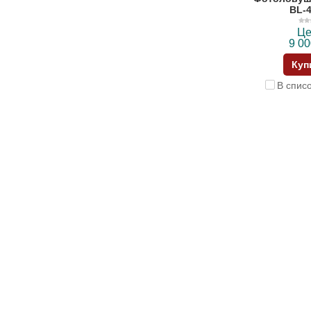
BL-
Це
9 00
Куп
В спис