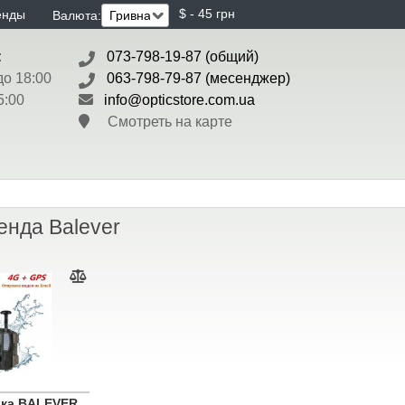
$ - 45 грн
енды
Валюта:
:
073-798-19-87 (общий)
до 18:00
063-798-79-87 (месенджер)
5:00
info@opticstore.com.ua
Смотреть на карте
енда Balever
ка BALEVER