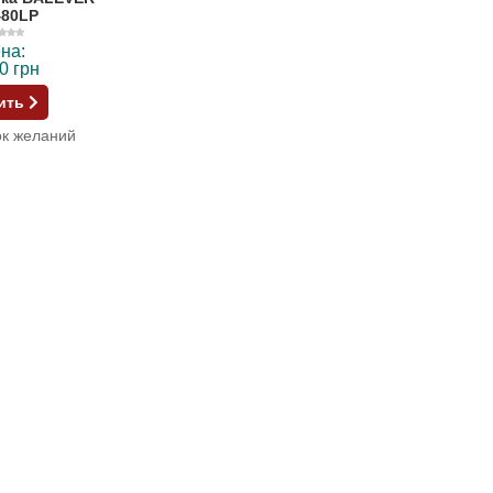
480LP
на:
0 грн
ить
ок желаний