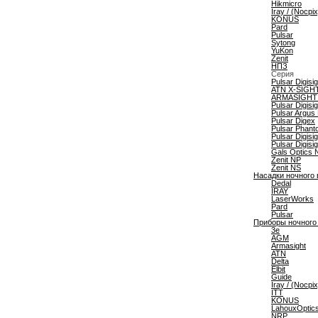
Hikmicro
Iray / (Nocpix
KONUS
Pard
Pulsar
Sytong
YuKon
Zenit
НПЗ
Серия
Pulsar Digisi
ATN X-SIGHT
ARMASIGHT 
Pulsar Digisig
Pulsar Argus
Pulsar Digex
Pulsar Phant
Pulsar Digisi
Pulsar Digisi
Gals Optics 
Zenit NP
Zenit NS
Насадки ночного
Dedal
IRAY
LaserWorks
Pard
Pulsar
Приборы ночного
3e
AGM
Armasight
ATN
Delta
Elbit
Guide
Iray / (Nocpix
ITT
KONUS
LahouxOptic
NRP