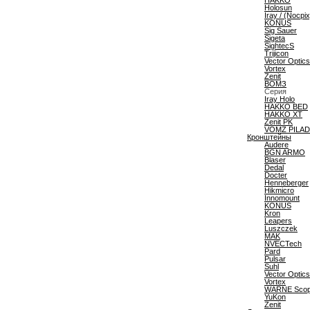
HAKKO
Holosun
Iray / (Nocpix
KONUS
Sig Sauer
Sigeta
SightecS
Trijicon
Vector Optics
Vortex
Zenit
ВОМЗ
Серия
Iray Holo
HAKKO BED
HAKKO XT
Zenit PK
VOMZ PILAD
Кронштейны
Audere
BGN ARMO
Blaser
Dedal
Docter
Henneberger
Hikmicro
Innomount
KONUS
Kron
Leapers
Luszczek
MAK
NVECTech
Pard
Pulsar
Suhl
Vector Optics
Vortex
WARNE Scop
YuKon
Zenit