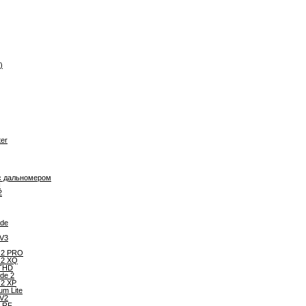
)
er
с дальномером
N
2
ade
 V3
n 2 PRO
n 2 XQ
THD
ade 2
 2 XP
um Lite
 V2
 LRF