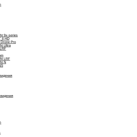
)
ght 9x-series
 II HD
Drone Pro
ht Ultra
 LRF
om
ght LRF
ght N
NS
 видения
 видения
)
s