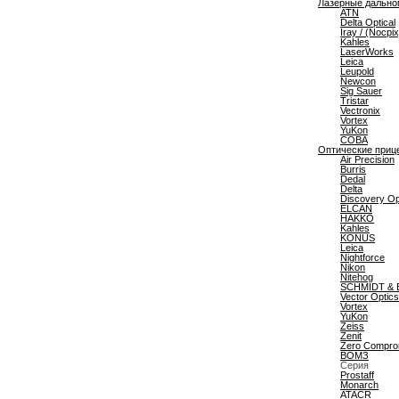
Лазерные дальн
ATN
Delta Optical
Iray / (Nocpix
Kahles
LaserWorks
Leica
Leupold
Newcon
Sig Sauer
Tristar
Vectronix
Vortex
YuKon
СОВА
Оптические приц
Air Precision
Burris
Dedal
Delta
Discovery Op
ELCAN
HAKKO
Kahles
KONUS
Leica
Nightforce
Nikon
Nitehog
SCHMIDT &
Vector Optics
Vortex
YuKon
Zeiss
Zenit
Zero Compro
ВОМЗ
Серия
Prostaff
Monarch
ATACR