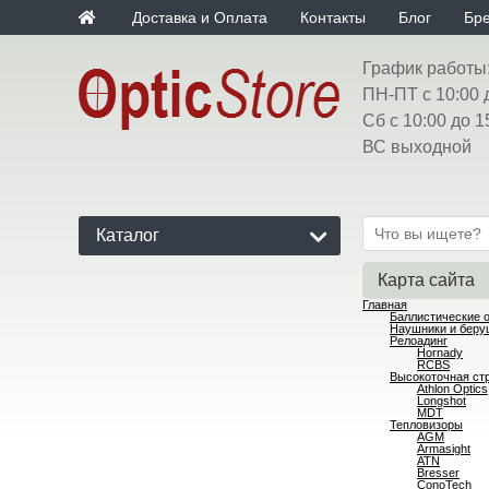
Доставка и Оплата
Контакты
Блог
Бр
График работы
ПН-ПТ с 10:00 
Сб с 10:00 до 1
ВС выходной
Каталог
Карта сайта
Главная
Баллистические 
Наушники и беру
Релоадинг
Hornady
RCBS
Высокоточная ст
Athlon Optics
Longshot
MDT
Тепловизоры
AGM
Armasight
ATN
Bresser
ConoTech