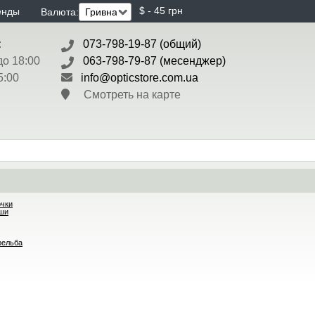
$ - 45 грн
енды
Валюта:
:
073-798-19-87 (общий)
до 18:00
063-798-79-87 (месенджер)
5:00
info@opticstore.com.ua
Смотреть на карте
очки
ши
рельба