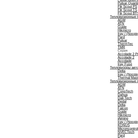
Pulsar Quan
Flir Scout PS
Flir Scout TS
Flir Scout BT
Тепловизионные 
AGM
ATN
Guide
Hikmicro
Iray / (Nocpix
Pard
Pulsar
ThermTec
TMR
Серия
Accolade 2 P
Accolade 2
Accolade
Iray Fuse
Тепловизоры авт
Delta
Iray / (Nocpix
Thermal Mast
Тепловизионные 
AGM
ATN
ConoTech
Dahua
Dali-Tech
Dedal
Delta
Falcon
Guide
Hikmicro
iAiming
Iray / (Nocpix
KONUS
Microncontrol
NVECTech
Pard