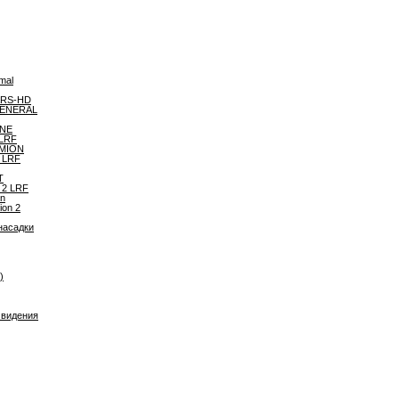
mal
ARS-HD
ENERAL
NE
 LRF
RMION
L LRF
T
 2 LRF
on
ion 2
насадки
)
 видения