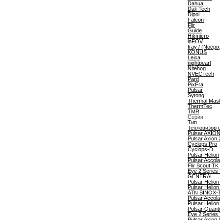
Dahua
Dali-Tech
Dipol
Falcon
Flir
Guide
Hikmicro
inFOV
Iray / (Nocpix
KONUS
Leica
nightpearl
Nitehog
NVECTech
Pard
PixFra
Pulsar
Sytong
Thermal Mast
ThermTec
TMR
Серия
Тип
Тепловизор 
Pulsar AXIO
Pulsar Axion 
Cyclops Pro
Cyclops-D
Pulsar Helion
Pulsar Accol
Flir Scout TK
Eye 2 Series
GENERAL
Pulsar Helio
Pulsar Helio
ATN BINOX-
Pulsar Accol
Pulsar Helion
Pulsar Quant
Eye 2 Series
Pulsar Axion