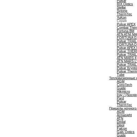
Pulsar
RIX Optics
Stellar
Sytong
ThermTec
YuKon
Серия
Pulsar APEX
Combat Ther
Fortuna BM
ATN ATNI M
FORTUNA G
Pulsar TRAIL
FORTUNA O
Pulsar APEX
Pulsar THE
Pulsar TRAI
ATN MARS 4
ATN MARS L
Pulsar TRAIL
Pulsar Krypt
Pulsar Therm
Tube
Тепловизионные 
AGM
ConoTech
Guide
Hikmicro
Iray / (Nocpix
Pard
Pulsar
ThermTec
Прицелы ночного
AGM
Armasight
ATN
Dedal
Dipol
Falcon
Gals Optics
Guide