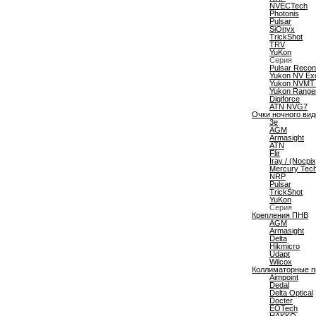
NVECTech
Photonis
Pulsar
SiOnyx
TrickShot
TRV
YuKon
Серия
Pulsar Recon
Yukon NV Ex
Yukon NVMT 
Yukon Range
Digiforce
ATN NVG7
Очки ночного ви
3e
AGM
Armasight
ATN
Flir
Iray / (Nocpix
Mercury Tec
NRP
Pulsar
TrickShot
YuKon
Серия
Крепления ПНВ
AGM
Armasight
Delta
Hikmicro
Udapt
Wilcox
Коллиматорные 
Aimpoint
Dedal
Delta Optical
Docter
EOTech