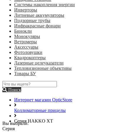
Системы накопления энергии
Инверторы
Литиевые аккумуляторы
Подзорные трубы
Инфракрасные фонари
Бинокли
Монокуляры
Ветромеры
Аксессуары
Фотоловушки
Квадрокоптеры
Лазерные целеуказатели
Тепловизионные объективы
Товары БУ
Поиск
Интернет магазин OpticStore
Коллиматорные прицелы
Серия HAKKO XT
Вы выбрали:
Серия