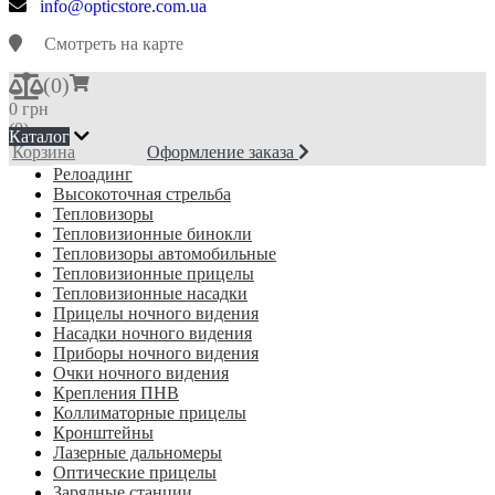
info@opticstore.com.ua
Смотреть на карте
(
0
)
0 грн
(0)
Каталог
Корзина
Оформление заказа
Релоадинг
Высокоточная стрельба
Тепловизоры
Тепловизионные бинокли
Тепловизоры автомобильные
Тепловизионные прицелы
Тепловизионные насадки
Прицелы ночного видения
Насадки ночного видения
Приборы ночного видения
Очки ночного видения
Крепления ПНВ
Коллиматорные прицелы
Кронштейны
Лазерные дальномеры
Оптические прицелы
Зарядные станции