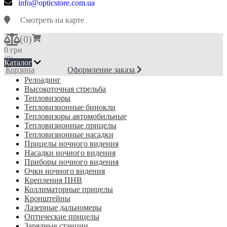
info@opticstore.com.ua
Смотреть на карте
(
0
)
0 грн
(0)
Каталог
Корзина
Оформление заказа
Релоадинг
Высокоточная стрельба
Тепловизоры
Тепловизионные бинокли
Тепловизоры автомобильные
Тепловизионные прицелы
Тепловизионные насадки
Прицелы ночного видения
Насадки ночного видения
Приборы ночного видения
Очки ночного видения
Крепления ПНВ
Коллиматорные прицелы
Кронштейны
Лазерные дальномеры
Оптические прицелы
Зарядные станции