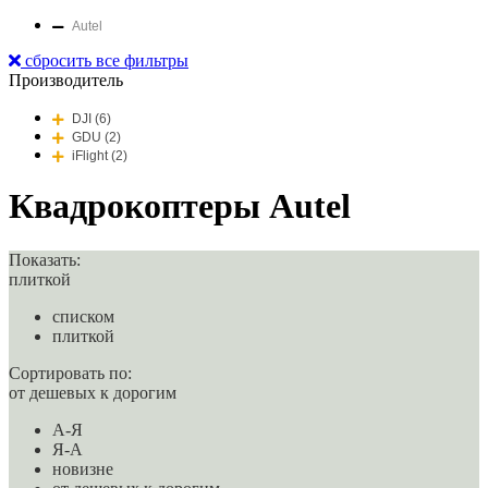
Autel
сбросить все фильтры
Производитель
DJI (6)
GDU (2)
iFlight (2)
Квадрокоптеры Autel
Показать:
плиткой
списком
плиткой
Сортировать по:
от дешевых к дорогим
A-Я
Я-A
новизне