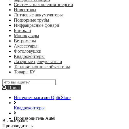
Системы накопления энергии
Инверторы
Литиевые аккумуляторы
Подзорные трубы
Инфракрасные фонари
Бинокли
Монокуляры
Ветромеры
Аксессуары
Фотоловушки
Квадрокоптеры
Лазерные целеуказатели
Тепловизионные объективы
Товары БУ
Поиск
Интернет магазин OpticStore
Квадрокоптеры
Производитель Autel
Вы выбрали:
Производитель