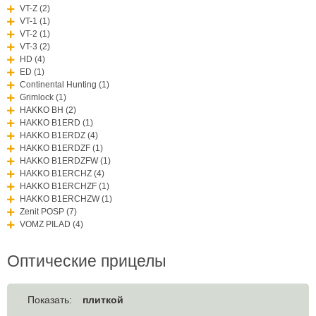
VT-Z (2)
VT-1 (1)
VT-2 (1)
VT-3 (2)
HD (4)
ED (1)
Continental Hunting (1)
Grimlock (1)
HAKKO BH (2)
HAKKO B1ERD (1)
HAKKO B1ERDZ (4)
HAKKO B1ERDZF (1)
HAKKO B1ERDZFW (1)
HAKKO B1ERCHZ (4)
HAKKO B1ERCHZF (1)
HAKKO B1ERCHZW (1)
Zenit POSP (7)
VOMZ PILAD (4)
Оптические прицелы
плиткой
Показать: