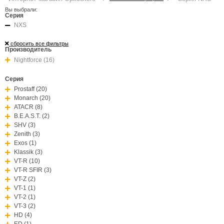
Вы выбрали:
Серия
NXS
сбросить все фильтры
Производитель
Nightforce (16)
Серия
Prostaff (20)
Monarch (20)
ATACR (8)
B.E.A.S.T. (2)
SHV (3)
Zenith (3)
Exos (1)
Klassik (3)
VT-R (10)
VT-R SFIR (3)
VT-Z (2)
VT-1 (1)
VT-2 (1)
VT-3 (2)
HD (4)
ED (1)