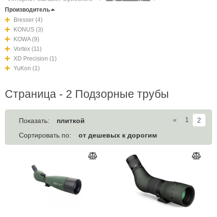
Производитель
Bresser (4)
KONUS (3)
KOWA (9)
Vortex (11)
XD Precision (1)
YuKon (1)
Страница - 2 Подзорные трубы
«
1
2
плиткой
Показать:
от дешевых к дорогим
Сортировать по: