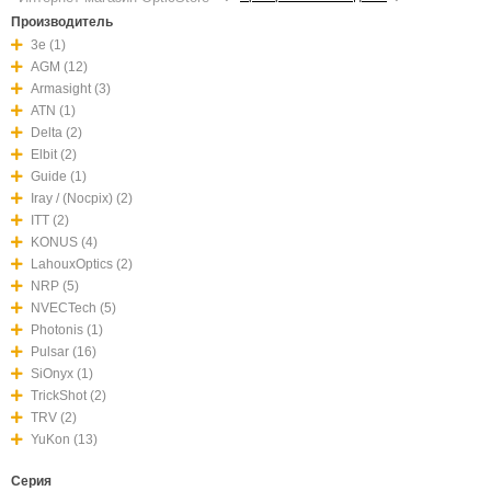
Производитель
3e (1)
AGM (12)
Armasight (3)
ATN (1)
Delta (2)
Elbit (2)
Guide (1)
Iray / (Nocpix) (2)
ITT (2)
KONUS (4)
LahouxOptics (2)
NRP (5)
NVECTech (5)
Photonis (1)
Pulsar (16)
SiOnyx (1)
TrickShot (2)
TRV (2)
YuKon (13)
Серия