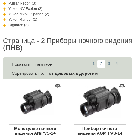
Pulsar Recon (3)
Yukon NV Exelon (2)
Yukon NVMT Spartan (2)
Yukon Ranger (1)
Digiforce (3)
Страница - 2 Приборы ночного видения
(ПНВ)
1
3
4
2
плиткой
Показать:
от дешевых к дорогим
Сортировать по:
Монокуляр ночного
Прибор ночного
видения AN/PVS-14
видения AGM PVS-14