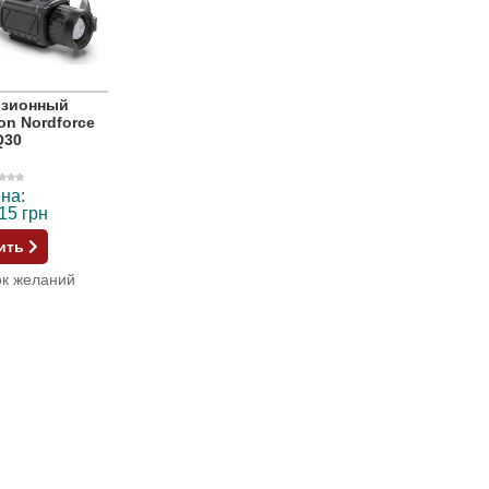
изионный
on Nordforce
Q30
на:
15 грн
ить
ок желаний