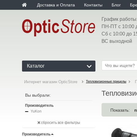
Доставка и Оплата
Контакты
Блог
Бр
График работы
ПН-ПТ с 10:00 
Сб с 10:00 до 1
ВС выходной
Каталог
Тепловизионные прицелы
Интернет магазин OpticStore
Тепловизи
Вы выбрали:
Производитель
п
Показать:
YuKon
сбросить все фильтры
Производитель