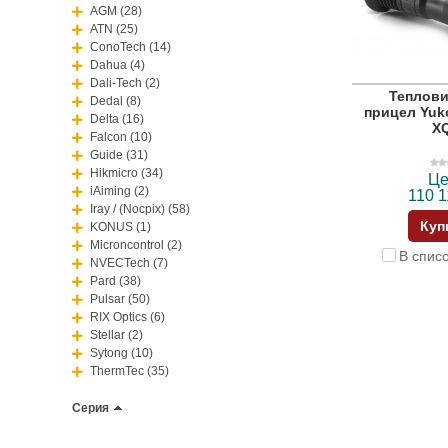
AGM (28)
ATN (25)
ConoTech (14)
Dahua (4)
Dali-Tech (2)
Теплов
Dedal (8)
прицел Yuk
Delta (16)
X
Falcon (10)
Guide (31)
Hikmicro (34)
Це
iAiming (2)
110 1
Iray / (Nocpix) (58)
Куп
KONUS (1)
Microncontrol (2)
В спис
NVECTech (7)
Pard (38)
Pulsar (50)
RIX Optics (6)
Stellar (2)
Sytong (10)
ThermTec (35)
Серия