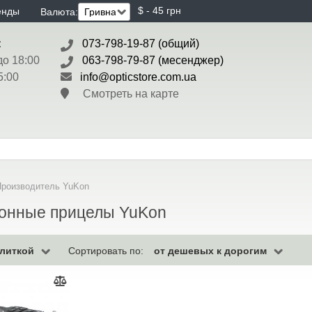
$ - 45 грн
енды
Валюта:
:
073-798-19-87 (общий)
до 18:00
063-798-79-87 (месенджер)
5:00
info@opticstore.com.ua
Смотреть на карте
Производитель YuKon
онные прицелы YuKon
литкой
от дешевых к дорогим
Сортировать по: