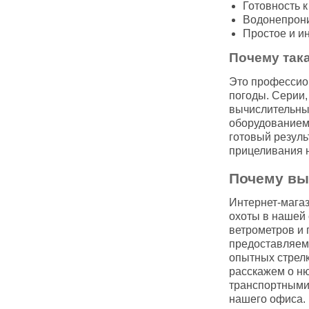
Готовность к
Водонепрони
Простое и и
Почему така
Это профессион
погоды. Серии,
вычислительны
оборудованием.
готовый резуль
прицеливания н
Почему выг
Интернет-магаз
охоты в нашей
ветрометров и 
предоставляем
опытных стрелк
расскажем о ню
транспортными 
нашего офис