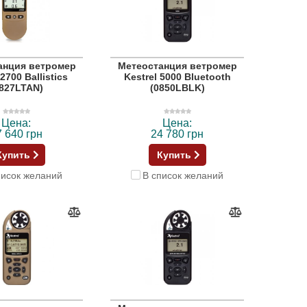
анция ветромер
Метеостанция ветромер
 2700 Ballistics
Kestrel 5000 Bluetooth
0827LTAN)
(0850LBLK)
Цена:
Цена:
7 640 грн
24 780 грн
Купить
Купить
писок желаний
В список желаний