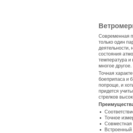
Ветромеры
Современная п
только один па
деятельности, 
состояния атмо
температура и 
многое другое.
Точная характе
боеприпаса и б
попроще, и хо
придется учиты
стрелков высо
Преимущества
Соответстви
Точное изме
Совместная 
Встроенный 