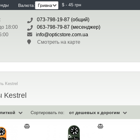
$ - 45 грн
енды
Валюта:
:
073-798-19-87 (общий)
до 18:00
063-798-79-87 (месенджер)
5:00
info@opticstore.com.ua
Смотреть на карте
ь Kestrel
 Kestrel
литкой
от дешевых к дорогим
Сортировать по: