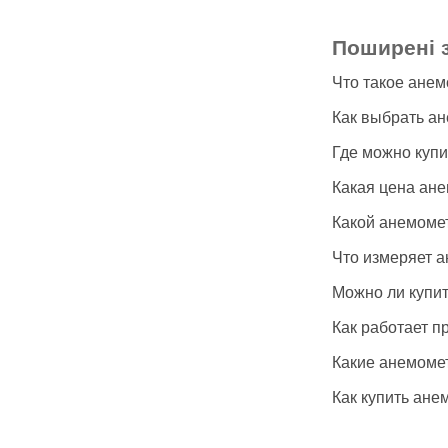
Поширені 
Что такое анем
Как выбрать ан
Где можно купи
Какая цена ан
Какой анемомет
Что измеряет а
Можно ли купи
Как работает п
Какие анемоме
Как купить ане