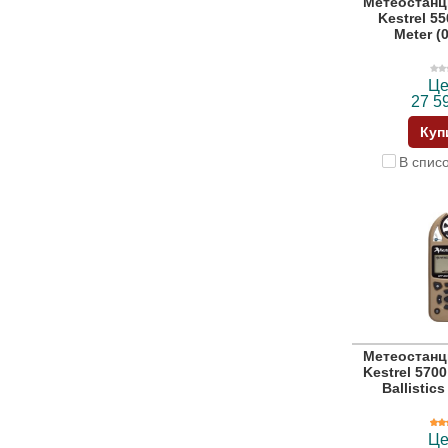
Метеостанц
Kestrel 5
Meter (
Це
27 5
Куп
В спис
Метеостанц
Kestrel 5700
Ballistic
Це