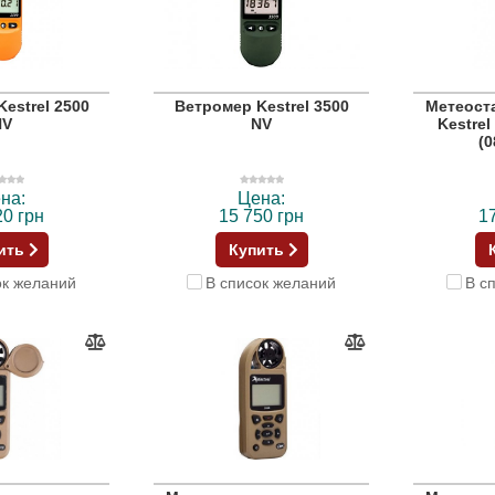
estrel 2500
Ветромер Kestrel 3500
Метеост
NV
NV
Kestrel
(
на:
Цена:
20 грн
15 750 грн
1
ить
Купить
ок желаний
В список желаний
В с