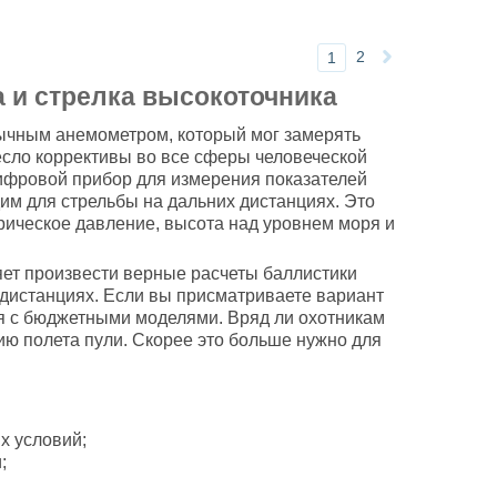
2
1
 и стрелка высокоточника
бычным анемометром, который мог замерять
несло коррективы во все сферы человеческой
Цифровой прибор для измерения показателей
м для стрельбы на дальних дистанциях. Это
трическое давление, высота над уровнем моря и
ляет произвести верные расчеты баллистики
дистанциях. Если вы присматриваете вариант
я с бюджетными моделями. Вряд ли охотникам
ию полета пули. Скорее это больше нужно для
х условий;
;