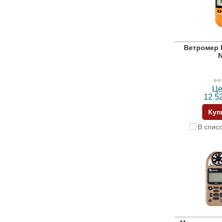
Ветромер K
Це
12 5
Куп
В спис