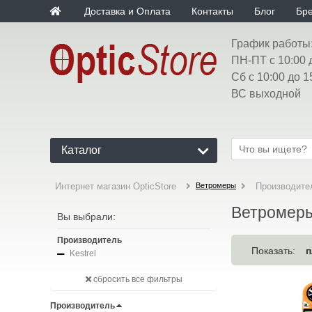
Доставка и Оплата
Контакты
Блог
Бр
График работы
ПН-ПТ с 10:00 
Сб с 10:00 до 1
ВС выходной
Каталог
Ветромеры
Интернет магазин OpticStore
Производител
Ветромеры
Вы выбрали:
Производитель
п
Показать:
Kestrel
сбросить все фильтры
Производитель