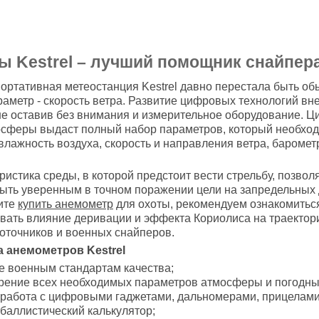
 Kestrel – лучший помощник снайпера
ортативная метеостанция Kestrel давно перестала быть о
раметр - скорость ветра. Развитие цифровых технологий в
не оставив без внимания и измерительное оборудование. 
сферы выдаст полный набор параметров, который необходи
влажность воздуха, скорость и направления ветра, бароме
ристика среды, в которой предстоит вести стрельбу, позво
ыть уверенным в точном поражении цели на запредельных 
тите
купить анемометр
для охоты, рекомендуем ознакомитьс
вать влияние деривации и эффекта Кориолиса на траектор
коточников и военных снайперов.
 анемометров Kestrel
е военным стандартам качества;
рение всех необходимых параметров атмосферы и погодны
работа с цифровыми гаджетами, дальномерами, прицелами
баллистический калькулятор;