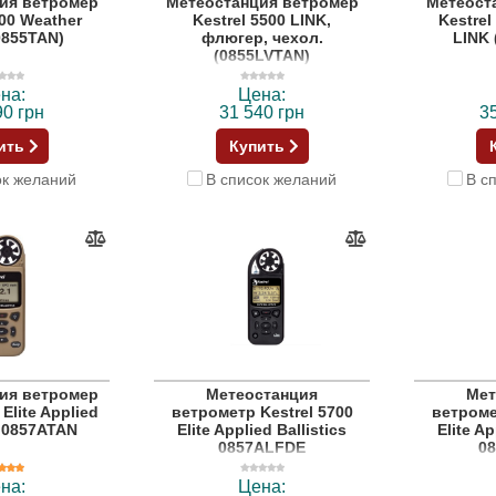
ия ветромер
Метеостанция ветромер
Метеост
500 Weather
Kestrel 5500 LINK,
Kestrel
0855TAN)
флюгер, чехол.
LINK
(0855LVTAN)
на:
Цена:
90 грн
31 540 грн
3
ить
Купить
ок желаний
В список желаний
В с
ия ветромер
Метеостанция
Мет
 Elite Applied
ветрометр Kestrel 5700
ветроме
s 0857ATAN
Elite Applied Ballistics
Elite Ap
0857ALFDE
0
на:
Цена: