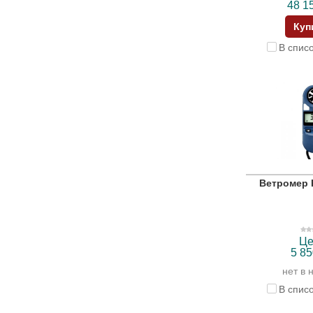
48 1
Куп
В спис
Ветромер K
Це
5 85
нет в 
В спис