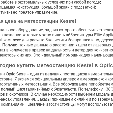
 работе в экстремальных условиях при любой погоде;
цаемая конструкция, большой экран с подсветкой;
нтуитивно понятое управление.
я цена на метеостанции Kestrel
альное оборудование, задача которого обеспечить стрелк
 в названии которых можно видеть аббревиатуры Elite Appl
й комплекс для расчета баллистики боеприпаса и поддерж
 Получая точные данные о расстоянии к цели от лазерных 
тат в количестве правок на дальность и ветер для конкретно
екоторых из них. Это идеальный помощник для начинающег
одно купить метеостанцию Kestel в Optic 
ин Optic Store – один из ведущих поставщиков измеритель
 стране. Являемся официальным дилером американской ком
портативных метеостанций. Все оборудование приобретаем
 полный цикл гарантийных обязательств. По телефону
+38(
ов и охотников. В случае необходимости выберем модель д
ансах управления. Заказы принимаем онлайн и по звонку 
компаниями. Киевляне и гости столицы могут воспользоват
а.