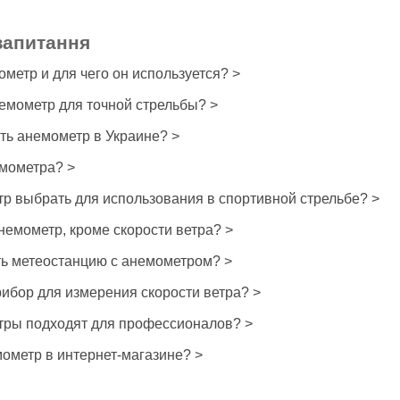
запитання
ометр и для чего он используется? >
емометр для точной стрельбы? >
ть анемометр в Украине? >
емометра? >
р выбрать для использования в спортивной стрельбе? >
немометр, кроме скорости ветра? >
ть метеостанцию с анемометром? >
рибор для измерения скорости ветра? >
тры подходят для профессионалов? >
мометр в интернет-магазине? >