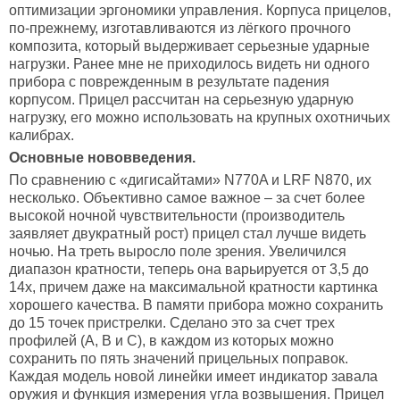
оптимизации эргономики управления. Корпуса прицелов,
по-прежнему, изготавливаются из лёгкого прочного
композита, который выдерживает серьезные ударные
нагрузки. Ранее мне не приходилось видеть ни одного
прибора с поврежденным в результате падения
корпусом. Прицел рассчитан на серьезную ударную
нагрузку, его можно использовать на крупных охотничьих
калибрах.
Основные нововведения.
По сравнению с «дигисайтами» N770A и LRF N870, их
несколько. Объективно самое важное – за счет более
высокой ночной чувствительности (производитель
заявляет двукратный рост) прицел стал лучше видеть
ночью. На треть выросло поле зрения. Увеличился
диапазон кратности, теперь она варьируется от 3,5 до
14х, причем даже на максимальной кратности картинка
хорошего качества. В памяти прибора можно сохранить
до 15 точек пристрелки. Сделано это за счет трех
профилей (A, B и C), в каждом из которых можно
сохранить по пять значений прицельных поправок.
Каждая модель новой линейки имеет индикатор завала
оружия и функция измерения угла возвышения. Прицел