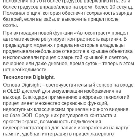
положения на 70 и более градусов вверх/вниз и на 30 и
более градусов вправо/влево на время более 10 секунд.
Полезная опция, которая обеспечит сохранность заряда
батарей, если вы забыли выключить прицел после
охоты.
При активации новой функции «Автоконтраст» прицел
автоматические регулирует контрастность картинки. В
предыдущих моделях прицела некоторые владельцы
проделывали небольшое отверстие в крышке объектива
и использовали прицел с закрытой крышкой в светлое,
вечернее или даже дневное, время суток – теперь в этом
нет необходимости.
Технология Digisight.
Основа Digisight – светочувствительный сенсор на входе
и OLED дисплей для визуализации изображения на
выходе. Благодаря применению цифровых технологий
прицел имеет множество сервисных функций,
недоступных классическим прицелам ночного видения
на базе ЭОП. Среди них регулировка контраста и
яркости экрана, возможность подключения
видеорегистраторов для записи изображения на карту
памяти, удобная интеграция в прицел лазерного