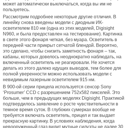
может автоматически выключаться, когда вы им не
пользуетесь.
Рассмотрим подробнее некоторые другие отличия. В
линейку снова введены модели с диодным ИК-
осветителем 810 нм (одна из этих моделей, Digisight
N960, и была предоставлен на тестирование). Картинка
в свете этого фонаря четкая, без муара. Осветитель в
передней части прикрыт сетчатой блендой. Вероятно,
это сделано, чтобы снизить заметность фонаря – так,
кабаны, которых довелось неоднократно наблюдать, на
включенный осветитель не реагировали. Не хочется
делать из этого далеко идущих выводов, тем более для
полной уверенности можно использовать модели с
невидимым лазерным осветителем 915 нм.
В 900-ой серии прицела используется сенсор Sony
‘Prosumer’ CCD с разрешением 752x582 пикселей. Это
больше, чем в предыдущих моделях Digisight. Практикой
подтвердилось заявление о росте чувствительности в
темное время суток. В глубоких сумерках вообще не
требуется включать осветитель, прицел и так выдает
прекрасную картинку. В условиях наблюдения, когда
невооруженный глаз видит мутные силуэты не далее 30