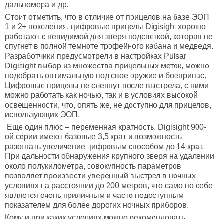
дальномера и др.
Стоит отметить, что в отличие от прицелов на базе ЭОП
1 и 2+ поколения, цифровые прицелы Digisight хорошо
работают с невидимой для зверя подсветкой, которая не
спугнет в полной темноте трофейного кабана и медведя.
Разработчики предусмотрели в настройках Pulsar
Digisight выбор из множества прицельных меток, можно
подобрать оптимальную под свое оружие и боеприпас.
Цифровые прицелы не слепнут после выстрела, с ними
можно работать как ночью, так и в условиях высокой
освещенности, что, опять же, не доступно для прицелов,
использующих ЭОП.
Еще один плюс – переменная кратность. Digisight 900-
ой серии имеют базовые 3,5 крат и возможность
разогнать увеличение цифровым способом до 14 крат.
При дальности обнаружения крупного зверя на удалении
около полукилометра, совокупность параметров
позволяет произвести уверенный выстрел в ночных
условиях на расстоянии до 200 метров, что само по себе
является очень приличным и часто недоступным
показателем для более дорогих ночных приборов.
Кому и при каких условиях можно рекомендовать