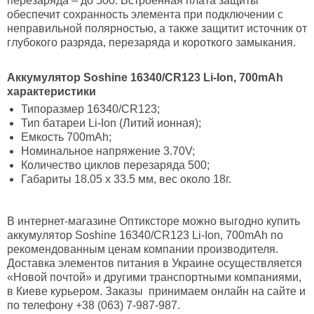
перезаряда – до 500. Встроенная плата защиты
обеспечит сохранность элемента при подключении с
неправильной полярностью, а также защитит источник от
глубокого разряда, перезаряда и короткого замыкания.
Аккумулятор
Soshine 16340/
CR123
Li-
Ion, 700
mAh
характеристики
Типоразмер 16340/CR123;
Тип батареи Li-Ion (Литий ионная);
Емкость 700mAh;
Номинальное напряжение 3.70V;
Количество циклов перезаряда 500;
Габариты 18.05 х 33.5 мм, вес около 18г.
В интернет-магазине Оптиксторе можно выгодно купить
аккумулятор Soshine 16340/CR123 Li-Ion, 700mAh по
рекомендованным ценам компании производителя.
Доставка элементов питания в Украине осуществляется
«Новой почтой» и другими транспортными компаниями,
в Киеве курьером. Заказы принимаем онлайн на сайте и
по телефону +38 (063) 7-987-987.