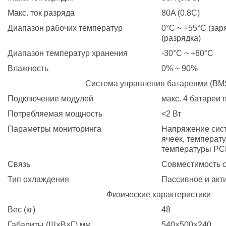
Макс. ток разряда
80A (0.8C)
Диапазон рабочих температур
0°C ~ +55°C (заря
(разрядка)
Диапазон температур хранения
-30°C ~ +60°C
Влажность
0% ~ 90%
Система управления батареями (BM
Подключение модулей
макс. 4 батареи
Потребляемая мощность
<2 Вт
Параметры мониторинга
Напряжение сист
ячеек, температ
температуры P
Связь
Совместимость 
Тип охлаждения
Пассивное и акт
Физические характеристики
Вес (кг)
48
Габариты (Ш×В×Г) мм
540×500×240