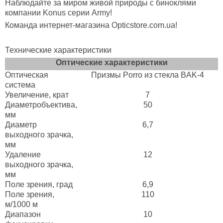
Наблюдайте за миром живой природы с биноклями
компании Konus серии Army!
Команда интернет-магазина Opticstore.com.ua!
Технические характеристики
Оптические характеристики
Оптическая
Призмы Porro из стекла BAK-4
система
Увеличение, крат
7
Диаметробъектива,
50
мм
Диаметр
6,7
выходного зрачка,
мм
Удаление
12
выходного зрачка,
мм
Поле зрения, град
6,9
Поле зрения,
110
м/1000 м
Диапазон
10