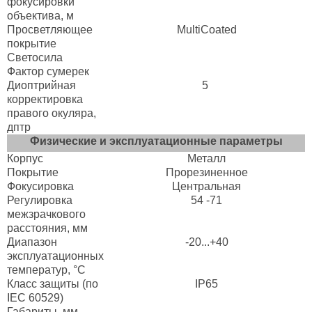
фокусировки
объектива, м
Просветляющее
MultiCoated
покрытие
Светосила
Фактор сумерек
Диоптрийная
5
корректировка
правого окуляра,
дптр
Физические и эксплуатационные параметры
Корпус
Металл
Покрытие
Прорезиненное
Фокусировка
Центральная
Регулировка
54 -71
межзрачкового
расстояния, мм
Диапазон
-20...+40
эксплуатационных
температур, °C
Класс защиты (по
IP65
IEC 60529)
Габариты, мм