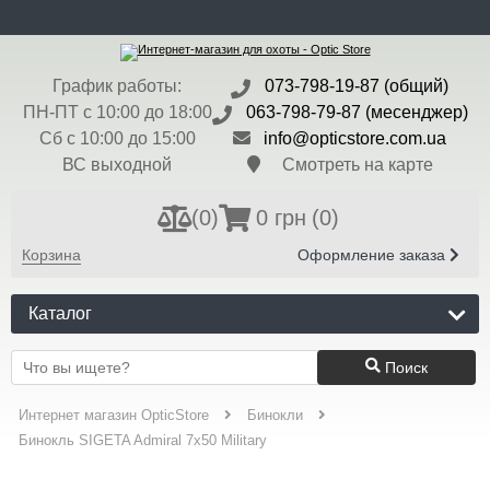
ru
Доставка и Оплата
Контакты
Блог
Бренды
Валюта:
$ - 45 грн
График работы:
073-798-19-87 (общий)
Регистрация
Вход
ПН-ПТ с 10:00 до 18:00
063-798-79-87 (месенджер)
Сб с 10:00 до 15:00
info@opticstore.com.ua
ВС выходной
Смотреть на карте
(
0
)
0 грн
(0)
Корзина
Оформление заказа
Каталог
Поиск
Интернет магазин OpticStore
Бинокли
Бинокль SIGETA Admiral 7x50 Military