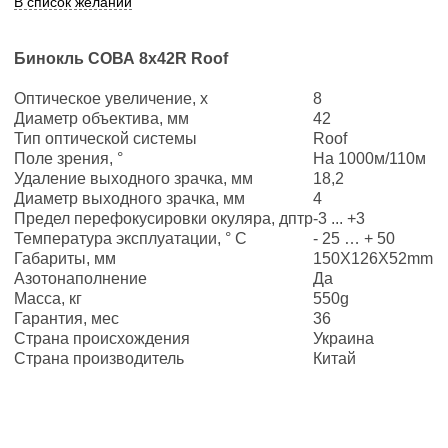
В список желаний
Бинокль СОВА 8x42R Roof
Оптическое увеличение, х
8
Диаметр объектива, мм
42
Тип оптической системы
Roof
Поле зрения, °
На 1000м/110м
Удаление выходного зрачка, мм
18,2
Диаметр выходного зрачка, мм
4
Предел перефокусировки окуляра, дптр
-3 ... +3
Температура эксплуатации, ° C
- 25 … + 50
Габариты, мм
150X126X52mm
Азотонаполнение
Да
Масса, кг
550g
Гарантия, мес
36
Страна происхождения
Украина
Страна производитель
Китай