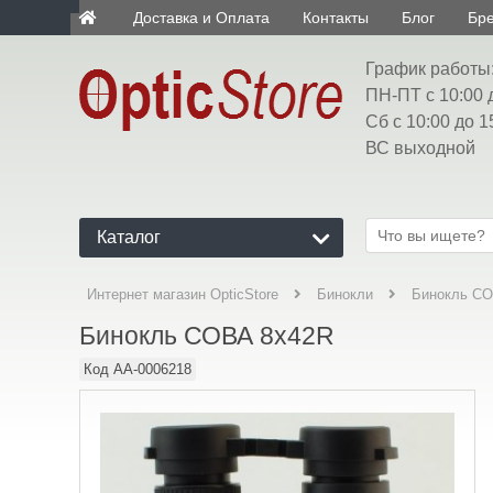
Доставка и Оплата
Контакты
Блог
Бр
ua
График работы
ПН-ПТ с 10:00 
Сб с 10:00 до 1
ВС выходной
Каталог
Бинокль СО
Интернет магазин OpticStore
Бинокли
Бинокль СОВА 8x42R
Код
AA-0006218