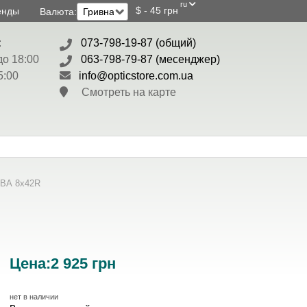
ru
$ - 45 грн
енды
Валюта:
:
073-798-19-87 (общий)
до 18:00
063-798-79-87 (месенджер)
5:00
info@opticstore.com.ua
Смотреть на карте
ВА 8x42R
Цена:
2 925
грн
нет в наличии