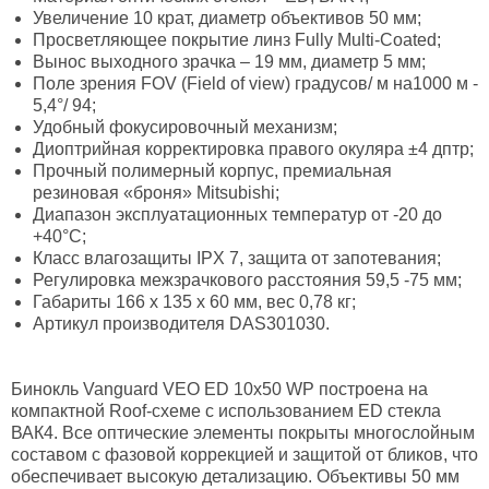
Увеличение 10 крат, диаметр объективов 50 мм;
Просветляющее покрытие линз Fully Multi-Coated;
Вынос выходного зрачка – 19 мм, диаметр 5 мм;
Поле зрения FOV (Field of view) градусов/ м на1000 м -
5,4°/ 94;
Удобный фокусировочный механизм;
Диоптрийная корректировка правого окуляра ±4 дптр;
Прочный полимерный корпус, премиальная
резиновая «броня» Mitsubishi;
Диапазон эксплуатационных температур от -20 до
+40°C;
Класс влагозащиты IPX 7, защита от запотевания;
Регулировка межзрачкового расстояния 59,5 -75 мм;
Габариты 166 x 135 x 60 мм, вес 0,78 кг;
Артикул производителя DAS301030.
Бинокль Vanguard VEO ED 10x50 WP построена на
компактной Roof-схеме с использованием ED стекла
ВАК4. Все оптические элементы покрыты многослойным
составом с фазовой коррекцией и защитой от бликов, что
обеспечивает высокую детализацию. Объективы 50 мм