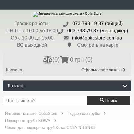
ru
Доставка и Оплата
Контакты
Блог
Бренды
Валюта:
$ - 45 грн
График работы:
073-798-19-87 (общий)
Регистрация
Вход
ПН-ПТ с 10:00 до 18:00
063-798-79-87 (месенджер)
Сб с 10:00 до 15:00
info@opticstore.com.ua
ВС выходной
Смотреть на карте
(
0
)
0 грн
(0)
Корзина
Оформление заказа
Каталог
Поиск
Интернет магазин OpticStore
Подзорные трубы
Подзорные трубы KOWA
Чехол для подзорных труб Kowa C-99A-N TSN-99