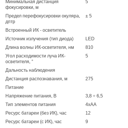
Минимальная дистанция
5
фокусировки, м
Предел перефокусировки окуляра,
± 5
дптр
Встроенный ИК - осветитель
Источник излучения (тип диода)
LED
Длина волны ИК-осветителя, нм
810
Угол расходимости луча ИК-
5
осветителя, °
Дальность наблюдения
Дистанция распознавания, м
275
Питание
Напряжение питания, В
3,8 ÷ 6,5
Тип элементов питания
4xAA
Ресурс батареи (без ИК), час
12
Ресурс батареи (с ИК), час
9