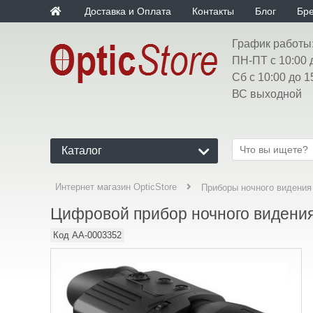
Доставка и Оплата
Контакты
Блог
Бр
График работы
ПН-ПТ с 10:00 
Сб с 10:00 до 1
ВС выходной
Каталог
Интернет магазин OpticStore
Приборы ночного видения
Цифровой прибор ночного видения 
Код
AA-0003352