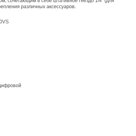
, сочетающим в себе штативное гнездо 1/4“ (для
крепления различных аксессуаров.
60VS
цифровой