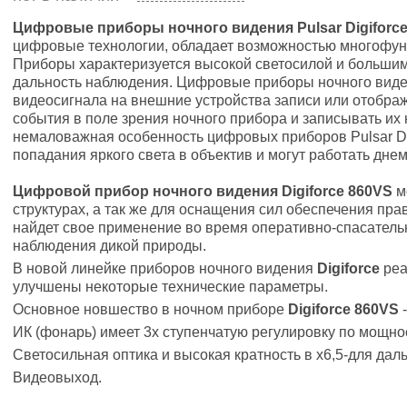
Цифровые приборы ночного видения
Pulsar
Digiforc
цифровые технологии, обладает возможностью многофунк
Приборы характеризуется высокой светосилой и большим
дальность наблюдения. Цифровые приборы ночного вид
видеосигнала на внешние устройства записи или отображ
события в поле зрения ночного прибора и записывать их
немаловажная особенность цифровых приборов Pulsar Digi
попадания яркого света в объектив и могут работать дн
Цифровой прибор ночного видения Digiforce 860VS
м
структурах, а так же для оснащения сил обеспечения пр
найдет свое применение во время оперативно-спасательн
наблюдения дикой природы.
В новой линейке приборов ночного видения
Digiforce
реа
улучшены некоторые технические параметры.
Основное новшество в ночном приборе
Digiforce 860VS
-
ИК (фонарь) имеет 3х ступенчатую регулировку по мощно
Светосильная оптика и высокая кратность в х6,5-для дал
Видеовыход.