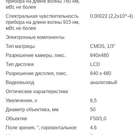
прибора на длине волны 780 нм,
мВт, не более
Спектральная чувствительность
0.00022 (2,2x10^-4)
прибора на длине волны 915 нм,
мВт, не более
Электронные компоненты
Тип матрицы
CMOS, 1/3"
Разрешение камеры, пикс.
640х480
Тип дисплея
LCD
Разрешение дисплея, пикс.
640 x 480
Видеовыход
аналоговый
Оптические характеристики
Увеличение, x
6,5
Диаметр объектива, мм
50
Объектив
F50/1,0
Поле зрения, °, горизонтальное
4,6