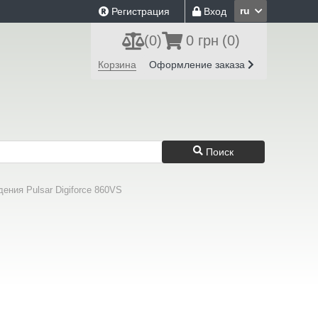
ru
Регистрация
Вход
(
0
)
0 грн
(0)
Корзина
Оформление заказа
Поиск
ения Pulsar Digiforce 860VS