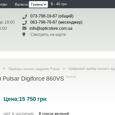
$ - 45 грн
енды
Валюта:
:
073-798-19-87 (общий)
до 18:00
063-798-79-87 (месенджер)
5:00
info@opticstore.com.ua
Смотреть на карте
Цифровой прибор ночного вид
Приборы ночного видения Pulsar
Pulsar Digiforce 860VS
Цена:
15 750
грн
нет в наличии
В список желаний