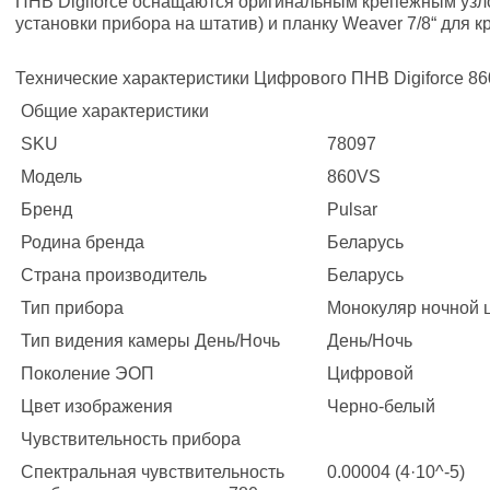
ПНВ Digiforce оснащаются оригинальным крепежным узлом
установки прибора на штатив) и планку Weaver 7/8“ для 
Технические характеристики Цифрового ПНВ Digiforce 8
Общие характеристики
SKU
78097
Модель
860VS
Бренд
Pulsar
Родина бренда
Беларусь
Страна производитель
Беларусь
Тип прибора
Монокуляр ночной 
Тип видения камеры День/Ночь
День/Ночь
Поколение ЭОП
Цифровой
Цвет изображения
Черно-белый
Чувствительность прибора
Спектральная чувствительность
0.00004 (4·10^-5)