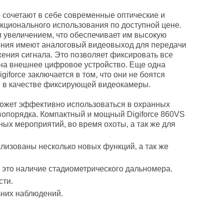
e
сочетают в себе современные оптические и
ционального использования по доступной цене.
 увеличением, что обеспечивает им высокую
ения имеют аналоговый видеовыход для передачи
ения сигнала. Это позволяет фиксировать все
 на внешнее цифровое устройство. Еще одна
force заключается в том, что они не боятся
ем в качестве фиксирующей видеокамеры.
ожет эффективно использоваться в охранных
авопорядка. Компактный и мощный Digiforce 860VS
ых мероприятий, во время охоты, а так же для
лизованы несколько новых функций, а так же
 это наличие стадиометрического дальномера.
сти.
ьних наблюдений.