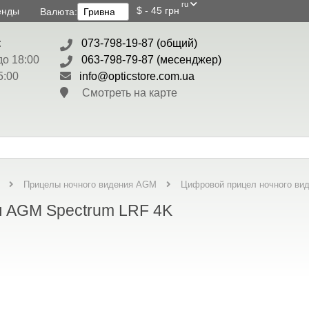
ru
$ - 45 грн
енды
Валюта:
:
073-798-19-87 (общий)
до 18:00
063-798-79-87 (месенджер)
5:00
info@opticstore.com.ua
Смотреть на карте
Цифровой прицел ночного ви
Прицелы ночного видения AGM
я AGM Spectrum LRF 4K