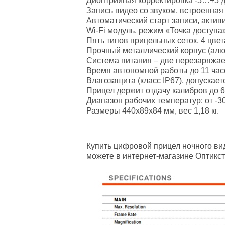
Диоптрийная корректировка -5…+5 д
Запись видео со звуком, встроенна
Автоматический старт записи, актив
Wi-Fi модуль, режим «Точка доступ
Пять типов прицельных сеток, 4 цве
Прочный металлический корпус (алю
Система питания – две перезаряжа
Время автономной работы до 11 час
Влагозащита (класс IP67), допускает
Прицел держит отдачу калибров до 6 
Диапазон рабочих температур: от -30
Размеры 440x89x84 мм, вес 1,18 кг.
Купить цифровой прицел ночного вид
можете в интернет-магазине Оптикст