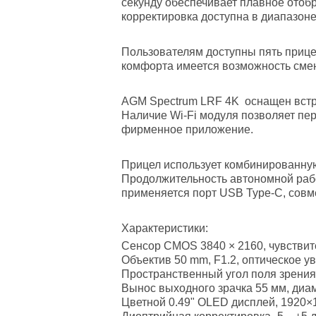
секунду обеспечивает плавное отоб
корректировка доступна в диапазоне 
Пользователям доступны пять прице
комфорта имеется возможность смен
AGM Spectrum LRF 4K оснащен встр
Наличие Wi-Fi модуля позволяет пер
фирменное приложение.
Прицел использует комбинированную
Продолжительность автономной рабо
применяется порт USB Type-C, совм
Характеристики
:
Сенсор CMOS 3840 × 2160, чувствите
Объектив 50 mm, F1.2, оптическое уве
Пространственный угол поля зрения FO
Вынос выходного зрачка 55 мм, диам
Цветной 0.49" OLED дисплей, 1920×1