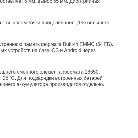
оставляет 6 мм, вынос 55 мм. Диоптрийная
ы с выносом точки прицеливания. Для большего
реннюю память формата Built-in EMMC (64 ГБ).
х устройств на базе iOS и Android через
нешнего сменного элемента формата 18650.
 25 °C. Для подзарядки встроенных батарей
ешнего аккумулятора производится отдельно.