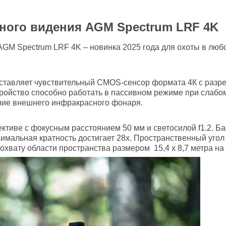
ного видения AGM Spectrum LRF 4K
GM Spectrum LRF 4K – новинка 2025 года для охоты в любо
ставляет чувствительный CMOS-сенсор формата 4К с разре
тройство способно работать в пассивном режиме при слабо
ние внешнего инфракрасного фонаря.
ктиве с фокусным расстоянием 50 мм и светосилой f1.2. Баз
мальная кратность достигает 28х. Пространственный угол по
хвату области пространства размером 15,4 х 8,7 метра на 