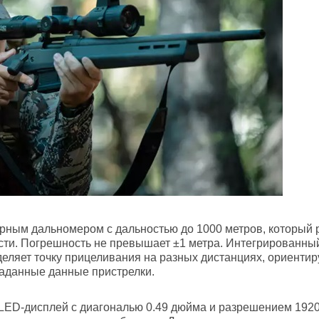
ным дальномером с дальностью до 1000 метров, который р
сти. Погрешность не превышает ±1 метра. Интегрированный
еляет точку прицеливания на разных дистанциях, ориенти
заданные данные пристрелки.
LED-дисплей с диагональю 0.49 дюйма и разрешением 1920