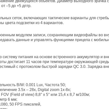
ражение движущихся объектов. Диаметр выходного зрачка с
от –5 до +5 дптр.
льных сеток, включающих тактические варианты для стреб
ы цвета подсветки из 4 вариантов.
оенным модулем записи, сохраняющим видеофайлы во внут
едавать данные и управлять функциями прицела с мобильны
 систему питания на основе встроенного аккумулятор и в
ты достигает 11 часов при температуре окружающей среды
естимый с протоколом быстрой зарядки QC 3.0. Зарядка вн
льность B/W: 0.001 Lux, Частота 50;
личение 3.5х – 28х, Digital zoom 1х-8х;
V (Field of view) 8,8° х 5° или 15,4 х 8,7 м/100м;
етр 6 мм;
080, 50 FPS пикселей,