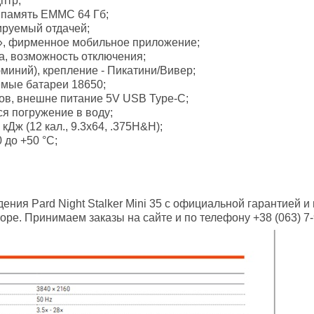
птр;
я память EMMC 64 Гб;
ируемый отдачей;
а», фирменное мобильное приложение;
та, возможность отключения;
миний), крепление - Пикатини/Вивер;
емые батареи 18650;
ов, внешне питание 5V USB Type-C;
ся погружение в воду;
кДж (12 кал., 9.3x64, .375H&H);
 до +50 °C;
ения Pard Night Stalker Mini 35 с официальной гарантией
оре. Принимаем заказы на сайте и по телефону +38 (063) 7-