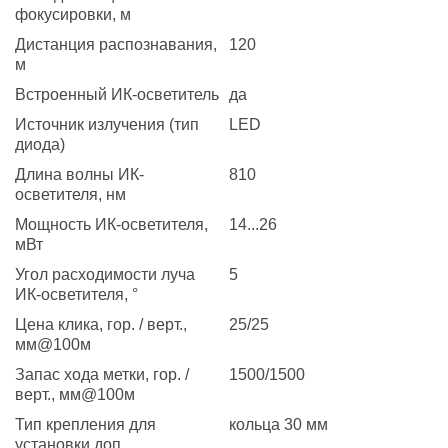
фокусировки, м
Дистанция распознавания,
120
м
Встроенный ИК-осветитель
да
Источник излучения (тип
LED
диода)
Длина волны ИК-
810
осветителя, нм
Мощность ИК-осветителя,
14...26
мВт
Угол расходимости луча
5
ИК-осветителя, °
Цена клика, гор. / верт.,
25/25
мм@100м
Запас хода метки, гор. /
1500/1500
верт., мм@100м
Тип крепления для
кольца 30 мм
установки доп.