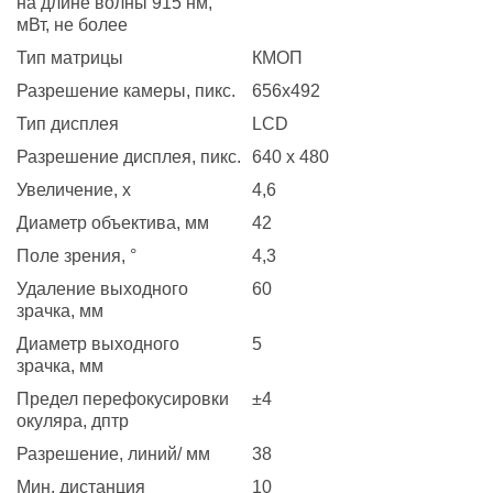
на длине волны 915 нм,
мВт, не более
Тип матрицы
КМОП
Разрешение камеры, пикс.
656х492
Тип дисплея
LCD
Разрешение дисплея, пикс.
640 x 480
Увеличение, х
4,6
Диаметр объектива, мм
42
Поле зрения, °
4,3
Удаление выходного
60
зрачка, мм
Диаметр выходного
5
зрачка, мм
Предел перефокусировки
±4
окуляра, дптр
Разрешение, линий/ мм
38
Мин. дистанция
10