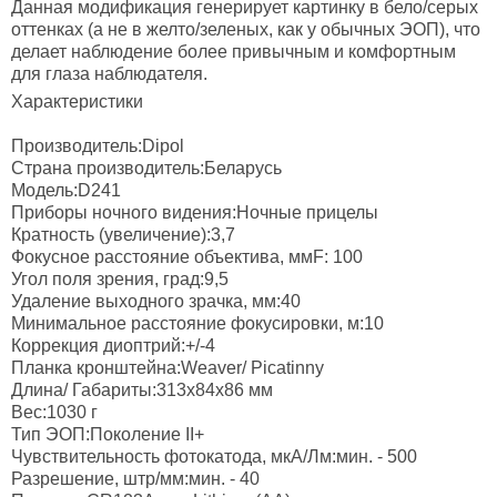
Данная модификация генерирует картинку в бело/серых
оттенках (а не в желто/зеленых, как у обычных ЭОП), что
делает наблюдение более привычным и комфортным
для глаза наблюдателя.
Характеристики
Производитель:Dipol
Страна производитель:Беларусь
Модель:D241
Приборы ночного видения:Ночные прицелы
Кратность (увеличение):3,7
Фокусное расстояние объектива, ммF: 100
Угол поля зрения, град:9,5
Удаление выходного зрачка, мм:40
Минимальное расстояние фокусировки, м:10
Коррекция диоптрий:+/-4
Планка кронштейна:Weaver/ Picatinny
Длина/ Габариты:313x84x86 мм
Вес:1030 г
Тип ЭОП:Поколение II+
Чувствительность фотокатода, мкА/Лм:мин. - 500
Разрешение, штр/мм:мин. - 40