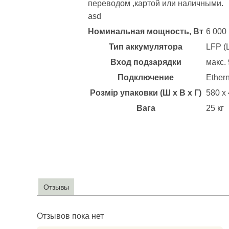
переводом ,картой или наличными.
asd
Номинальная мощность, Вт
6 000
Тип аккумулятора
LFP (
Вход подзарядки
макс.
Подключение
Ethern
Розмір упаковки (Ш х В х Г)
580 x
Вага
25 кг
Отзывы
Отзывов пока нет