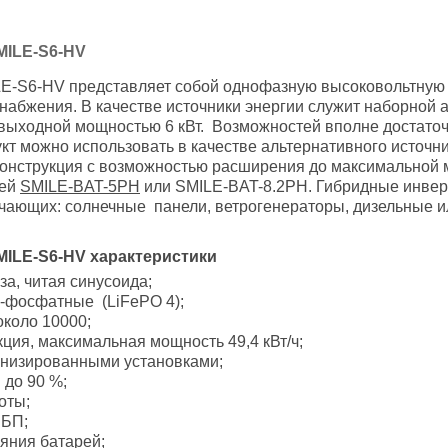
MILE-S6-HV
E-S6-HV представляет собой однофазную высоковольтную 
набжения. В качестве источники энергии служит наборной 
выходной мощностью 6 кВт. Возможностей вполне достаточ
кт можно использовать в качестве альтернативного источн
онструкция с возможностью расширения до максимальной мощ
рей
SMILE-BAT-5PH
или SMILE-BAT-8.2PH. Гибридные инвер
чающих: солнечные панели, ветрогенераторы, дизельные и
MILE-
S6-
HV характеристики
а, читая синусоида;
о-фосфатные (LiFePO 4);
около 10000;
ия, максимальная мощность 49,4 кВт/ч;
рнизированными установками;
 до 90 %;
оты;
ИБП;
яния батарей;