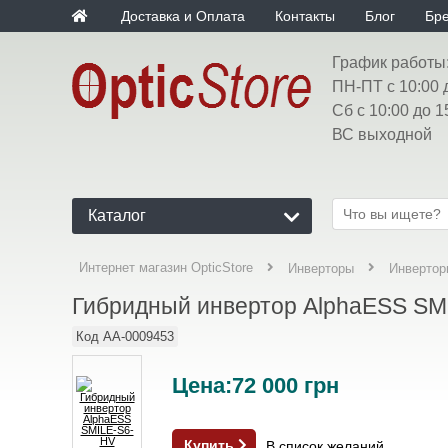
Доставка и Оплата
Контакты
Блог
Бр
График работы
ПН-ПТ с 10:00 
Сб с 10:00 до 1
ВС выходной
Каталог
Интернет магазин OpticStore
Инверторы
Инвертор
Гибридный инвертор AlphaESS SM
Код
AA-0009453
Цена:
72 000
грн
Купить
В список желаний