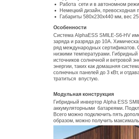
Работа сети и в автономном реж
Немецкий дизайн, превосходная п
Габариты 580х230х440 мм, вес 25 
Особенности
Система AlphaESS SMILE-S6-HV име
заряда и разряда до 10A. Химическ
ряд международных сертификатов. С
низкими температурами. Гибридный 
источников солнечной и ветровой э
энергии, таких как домашняя систе
солнечных панелей до 3 кВт, и отдав
тратиться впустую.
Модульная конструкция
Гибридный инвертор Alpha ESS SMI
аккумуляторными батареями. Подкл
Всего можно подключить пять допол
образом, можно получить максимальн