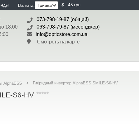
$ - 45 грн
енды
Валюта:
:
073-798-19-87 (общий)
до 18:00
063-798-79-87 (месенджер)
5:00
info@opticstore.com.ua
Смотреть на карте
Гибридный инвертор AlphaESS SMILE-S6-HV
ы AlphaESS
ILE-S6-HV