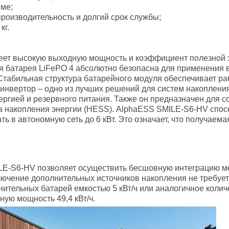
име;
роизводительность и долгий срок службы;
кг.
ет высокую выходную мощность и коэффициент полезной эн
ая батарея LiFePO 4 абсолютно безопасна для применения в
табильная структура батарейного модуля обеспечивает ра
инвертор – одно из лучших решений для систем накоплени
нергией и резервного питания. Также он предназначен для
ма накопления энергии (HESS). AlphaESS SMILE-S6-HV спо
ать в автономную сеть до 6 кВт. Это означает, что получаем
LE-S6-HV позволяет осуществить бесшовную интеграцию м
ючение дополнительных источников накопления не требуе
нительных батарей емкостью 5 кВт/ч или аналогичное коли
ую мощность 49,4 кВт/ч.