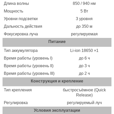
Длина волны
850 / 940 нм
Мощность
5 Вт
Уровни подсветки
3 уровня
Дальность действия
до 350 м
Фокусировка луча
регулируемая
Питание
Тип аккумулятора
Li-ion 18650 ×1
Время работы (уровень I)
до 6 ч
Время работы (уровень II)
до 3 ч
Время работы (уровень III)
до 2 ч
Конструкция и крепление
Тип крепления
быстросъёмное (Quick
Release)
Регулировка
регулируемый луч
Условия эксплуатации