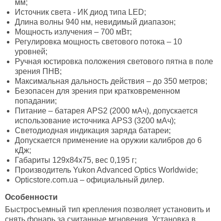
мм;
Источник света - ИК диод типа LED;
Длина волны 940 нм, невидимый диапазон;
Мощность излучения – 700 мВт;
Регулировка мощность светового потока – 10
уровней;
Ручная юстировка положения светового пятна в поле
зрения ПНВ;
Максимальная дальность действия – до 350 метров;
Безопасен для зрения при кратковременном
попадании;
Питание – батарея APS2 (2000 мАч), допускается
использование источника APS3 (3200 мАч);
Светодиодная индикация заряда батареи;
Допускается применение на оружии калибров до 6
кДж;
Габариты 129x84x75, вес 0,195 г;
Производитель Yukon Advanced Optics Worldwide;
Opticstore.com.ua – официальный дилер.
Особенности
Быстросъемный тип крепления позволяет установить и
снять фонарь за считанные мгновения. Установка в