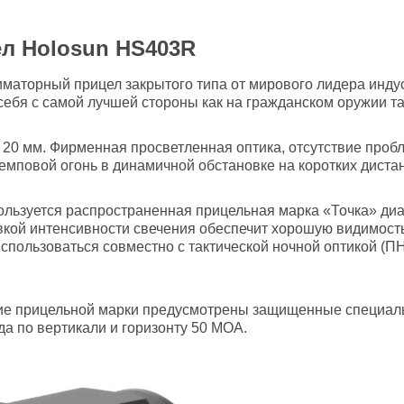
л Holosun HS403R
маторный прицел закрытого типа от мирового лидера инду
себя с самой лучшей стороны как на гражданском оружии т
20 мм. Фирменная просветленная оптика, отсутствие проб
темповой огонь в динамичной обстановке на коротких дист
льзуется распространенная прицельная марка «Точка» диа
вкой интенсивности свечения обеспечит хорошую видимост
использоваться совместно с тактической ночной оптикой (П
ние прицельной марки предусмотрены защищенные специа
да по вертикали и горизонту 50 МОА.