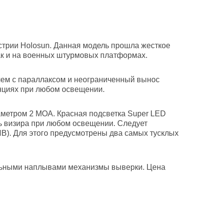
стрии Holosun. Данная модель прошла жесткое
ак и на военных штурмовых платформах.
лем с параллаксом и неограниченный вынос
анциях при любом освещении.
метром 2 МОА. Красная подсветка Super LED
ь визира при любом освещении. Следует
НВ). Для этого предусмотрены два самых тусклых
льными наплывами механизмы выверки. Цена