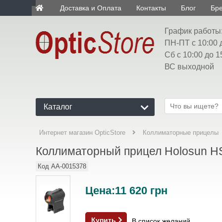
Доставка и Оплата
Контакты
Блог
Бр
ua
График работы
ПН-ПТ с 10:00 
Сб с 10:00 до 1
ВС выходной
Каталог
Интернет магазин OpticStore
Коллиматорные прицелы
Коллиматорный прицел Holosun 
Код
AA-0015378
Цена:
11 620
грн
Купить
В список желаний