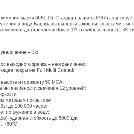
юминия марки 6061 T6. Стандарт защиты IP67 гарантирует 
ружения в воду. Барабаны выверки закрыты крышками с ин
мплекте два крепления lower 1/3 co-witness mount (1.63”) и 
 увеличение – 1х;
ос выходного зрачка – неограниченно;
щее покрытие Full Multi Coated;
 высоте и горизонту 50 МОА;
а интенсивности свечения 12 уровней;
яркости;
ным матовым покрытием;
бы до 100 000 часов;
ет погружение в воду;
ое), ударная стойкость до 6000 Дж;
С…+60°С.