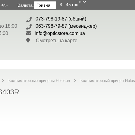
ru
$ - 45 грн
енды
Валюта:
:
073-798-19-87 (общий)
до 18:00
063-798-79-87 (месенджер)
5:00
info@opticstore.com.ua
Смотреть на карте
Коллиматорный прицел Holo
Коллиматорные прицелы Holosun
HS403R