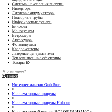
Системы накопления энергии
Инверторы
Литиевые аккумуляторы
Подзорные трубы
Инфракрасные фонари
Бинокли
Монокуляры
Ветромеры
Аксессуары
Фотоловушки
Квадрокоптеры
Лазерные целеуказатели
Тепловизионные объективы
Товары БУ
Поиск
Интернет магазин OpticStore
Коллиматорные прицелы
Коллиматорные прицелы Holosun
Коллиматорный прицел HOLOSUN HS510C и