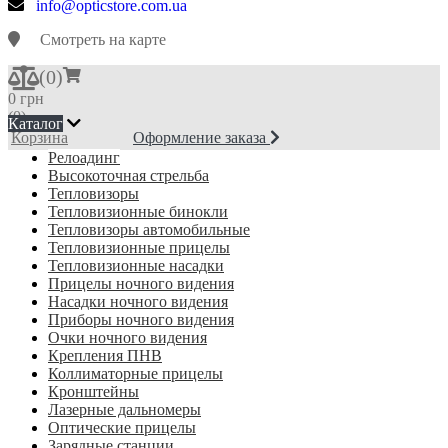
info@opticstore.com.ua
Смотреть на карте
(
0
)
0 грн
(0)
Каталог
Корзина
Оформление заказа
Релоадинг
Высокоточная стрельба
Тепловизоры
Тепловизионные бинокли
Тепловизоры автомобильные
Тепловизионные прицелы
Тепловизионные насадки
Прицелы ночного видения
Насадки ночного видения
Приборы ночного видения
Очки ночного видения
Крепления ПНВ
Коллиматорные прицелы
Кронштейны
Лазерные дальномеры
Оптические прицелы
Зарядные станции