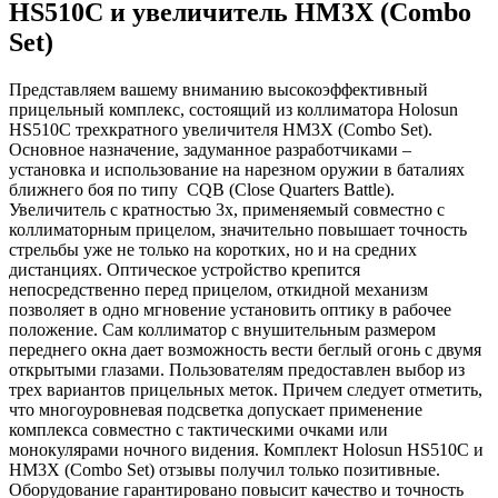
HS510C и увеличитель HM3X (Combo
Set)
Представляем вашему вниманию высокоэффективный
прицельный комплекс, состоящий из коллиматора Holosun
HS510C трехкратного увеличителя HM3X (Combo Set).
Основное назначение, задуманное разработчиками –
установка и использование на нарезном оружии в баталиях
ближнего боя по типу CQB (Close Quarters Battle).
Увеличитель с кратностью 3х, применяемый совместно с
коллиматорным прицелом, значительно повышает точность
стрельбы уже не только на коротких, но и на средних
дистанциях. Оптическое устройство крепится
непосредственно перед прицелом, откидной механизм
позволяет в одно мгновение установить оптику в рабочее
положение. Сам коллиматор с внушительным размером
переднего окна дает возможность вести беглый огонь с двумя
открытыми глазами. Пользователям предоставлен выбор из
трех вариантов прицельных меток. Причем следует отметить,
что многоуровневая подсветка допускает применение
комплекса совместно с тактическими очками или
монокулярами ночного видения. Комплект Holosun HS510C и
HM3X (Combo Set) отзывы получил только позитивные.
Оборудование гарантировано повысит качество и точность