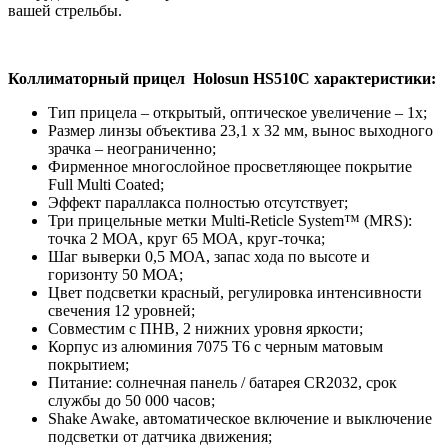
вашей стрельбы.
Коллиматорный прицел Holosun HS510C характеристики:
Тип прицела – открытый, оптическое увеличение – 1х;
Размер линзы объектива 23,1 х 32 мм, вынос выходного
зрачка – неограниченно;
Фирменное многослойное просветляющее покрытие
Full Multi Coated;
Эффект параллакса полностью отсутствует;
Три прицельные метки Multi-Reticle System™ (MRS):
точка 2 МОА, круг 65 МОА, круг-точка;
Шаг выверки 0,5 МОА, запас хода по высоте и
горизонту 50 МОА;
Цвет подсветки красный, регулировка интенсивности
свечения 12 уровней;
Совместим с ПНВ, 2 нижних уровня яркости;
Корпус из алюминия 7075 T6 с черным матовым
покрытием;
Питание: солнечная панель / батарея CR2032, срок
службы до 50 000 часов;
Shake Awake, автоматическое включение и выключение
подсветки от датчика движения;