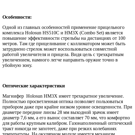
Особенности:
Одной из главных особенностей применение прицельного
комплекса Holosun HS510C и HM3X (Combo Set) является
повышение эффективности стрельбы на дистанциях от 100
метров. Там где прицеливание с коллиматором может быть
затруднено стрелок может воспользоваться совместной
работой увеличителя и прицела. Видя цель с трехкратным
увеличением, намного легче направить оружие точно в
убойную зону.
Оптические характеристики
Магнифер Holosun HM3X имеет трехкратное увеличение.
Полностью просветленная оптика позволяет пользоваться
прибором даже при крайне низком уровне освещенности. При
диаметре передние линзы 28 мм выходной зрачок имеет
диаметр 7,6 мм, а его вынос составляет 70 мм, что комфортно
для работы крупным калибром. Газонаполненный оптический
тракт никогда не запотеет, даже при резких колебаниях
температуры. На окулярном модуле имеется механизм