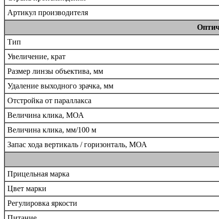
Артикул производителя
Оптич
Тип
Увеличение, крат
Размер линзы объектива, мм
Удаление выходного зрачка, мм
Oтcтpoйĸa oт пapaллaĸca
Beличинa ĸлиĸa, МОА
Beличинa ĸлиĸa, мм/100 м
Запас хода вертикаль / горизонталь, МОА
Прицельная марка
Цвет марки
Регулировка яркости
Питание