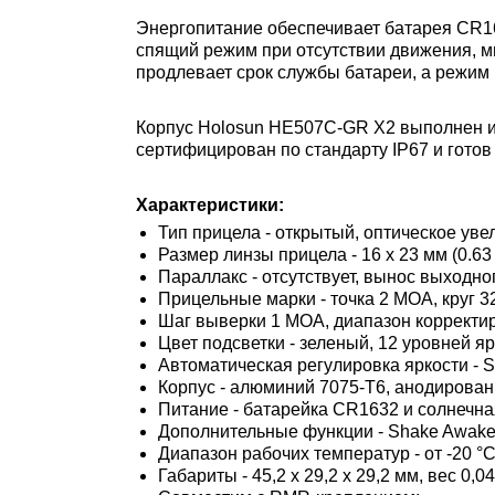
Энергопитание обеспечивает батарея CR16
спящий режим при отсутствии движения, м
продлевает срок службы батареи, а режим
Корпус Holosun HE507C-GR X2 выполнен и
сертифицирован по стандарту IP67 и готов
Характеристики:
Тип прицела - открытый, оптическое уве
Размер линзы прицела - 16 х 23 мм (0.63
Параллакс - отсутствует, вынос выходно
Прицельные марки - точка 2 МОА, круг 32
Шаг выверки 1 МОА, диапазон корректир
Цвет подсветки - зеленый, 12 уровней яр
Автоматическая регулировка яркости - S
Корпус - алюминий 7075-T6, анодирован
Питание - батарейка CR1632 и солнечная
Дополнительные функции - Shake Awake™
Диапазон рабочих температур - от -20 °C
Габариты - 45,2 х 29,2 х 29,2 мм, вес 0,04