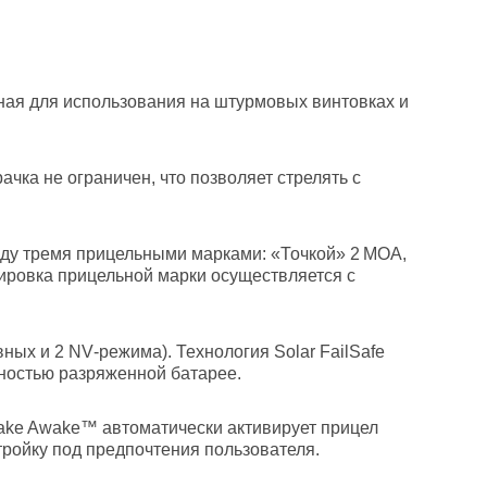
ная для использования на штурмовых винтовках и
чка не ограничен, что позволяет стрелять с
жду тремя прицельными марками: «Точкой» 2 МОА,
лировка прицельной марки осуществляется с
ных и 2 NV‑режима). Технология Solar FailSafe
лностью разряженной батарее.
hake Awake™ автоматически активирует прицел
ройку под предпочтения пользователя.