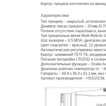
Корпус прицела изготовлен из авиа
Характеристики
Тип прицела – закрытый, оптическое
Диаметр линзы прицела – 20 мм (0.79 
Полное отсутствие параллакса, вын
Три прицельные метки Multi‑Reticle 
Шаг выверки – 0,5 МОА, диапазон ре
Цвет подсветки – красный, 12 уровн
Автоматическая регулировка яркости 
Корпус: алюминий 7075 T6, анодиров
Питание батарейка CR2032 и солнечн
Дополнительные функции – Shake Aw
Диапазон рабочих температур от −30
Габариты – 69,8 х 36,3 х 41,1 мм, вес 0
Артикул производителя – HS515CM.