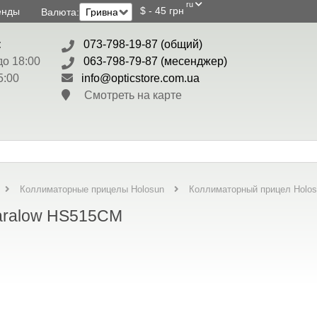
ru
$ - 45 грн
енды
Валюта:
:
073-798-19-87 (общий)
до 18:00
063-798-79-87 (месенджер)
5:00
info@opticstore.com.ua
Смотреть на карте
Коллиматорный прицел Holo
Коллиматорные прицелы Holosun
aralow HS515CM