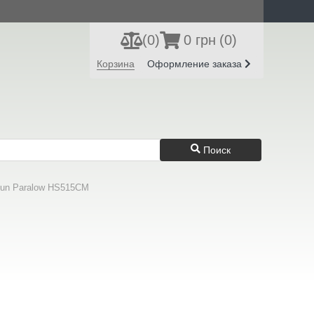
(
0
)
0 грн
(0)
Регистрация
Вход
Корзина
Оформление заказа
Поиск
sun Paralow HS515CM