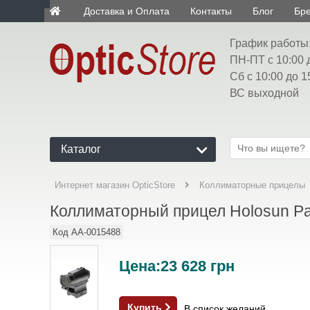
Доставка и Оплата
Контакты
Блог
Бр
ua
График работы
ПН-ПТ с 10:00 
Сб с 10:00 до 1
ВС выходной
Каталог
Интернет магазин OpticStore
Коллиматорные прицелы
Коллиматорный прицел Holosun P
Код
AA-0015488
Цена:
23 628
грн
Купить
В список желаний