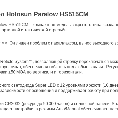
л Holosun Paralow HS515CM
low HS515CM – компактная модель закрытого типа, создан
портивной и тактической стрельбы.
мм. Он лишен проблем с параллаксом, вынос выходного зра
‑Reticle System™, позволяющей стрелку переключаться ме
круг‑точка), обеспечивая гибкость под любые задачи. Регу
вки ±50 МОА по вертикали и горизонтали.
ного светодиода Super LED с 12 уровнями яркости (10 днев
в зависимости от освещения и поддерживает работу при по
ки CR2032 (ресурс до 50 000 часов) и солнечной панели. S
ищает настройки, а режимы Auto/Manual обеспечивают наст