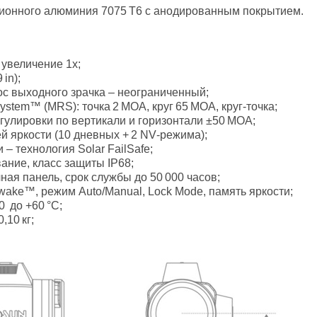
ционного алюминия 7075 T6 с анодированным покрытием.
 увеличение 1х;
in);
ос выходного зрачка – неограниченный;
System™ (MRS): точка 2 МОА, круг 65 МОА, круг‑точка;
гулировки по вертикали и горизонтали ±50 МОА;
ей яркости (10 дневных + 2 NV‑режима);
– технология Solar FailSafe;
ание, класс защиты IP68;
ая панель, срок службы до 50 000 часов;
ake™, режим Auto/Manual, Lock Mode, память яркости;
 до +60 °C;
,10 кг;