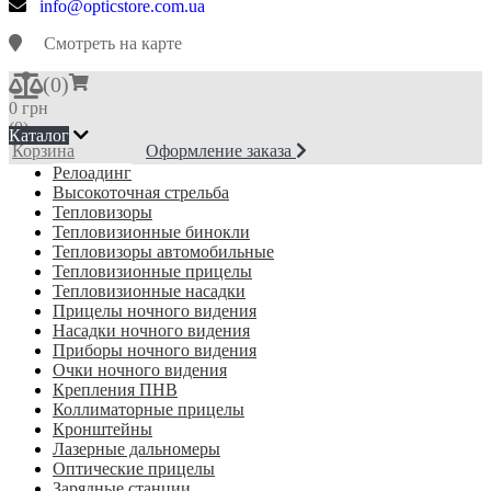
info@opticstore.com.ua
Смотреть на карте
(
0
)
0 грн
(0)
Каталог
Корзина
Оформление заказа
Релоадинг
Высокоточная стрельба
Тепловизоры
Тепловизионные бинокли
Тепловизоры автомобильные
Тепловизионные прицелы
Тепловизионные насадки
Прицелы ночного видения
Насадки ночного видения
Приборы ночного видения
Очки ночного видения
Крепления ПНВ
Коллиматорные прицелы
Кронштейны
Лазерные дальномеры
Оптические прицелы
Зарядные станции