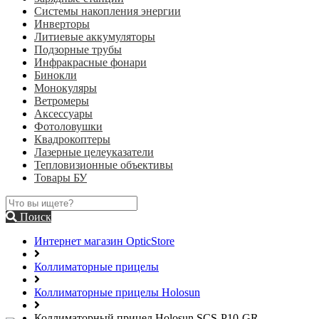
Системы накопления энергии
Инверторы
Литиевые аккумуляторы
Подзорные трубы
Инфракрасные фонари
Бинокли
Монокуляры
Ветромеры
Аксессуары
Фотоловушки
Квадрокоптеры
Лазерные целеуказатели
Тепловизионные объективы
Товары БУ
Поиск
Интернет магазин OpticStore
Коллиматорные прицелы
Коллиматорные прицелы Holosun
Коллиматорный прицел Holosun SCS-P10-GR