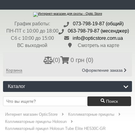
ru
Доставка и Оплата
Контакты
Блог
Бренды
Валюта:
$ - 45 грн
График работы:
073-798-19-87 (общий)
Регистрация
Вход
ПН-ПТ с 10:00 до 18:00
063-798-79-87 (месенджер)
Сб с 10:00 до 15:00
info@opticstore.com.ua
ВС выходной
Смотреть на карте
(
0
)
0 грн
(0)
Корзина
Оформление заказа
Каталог
Поиск
Интернет магазин OpticStore
Коллиматорные прицелы
Коллиматорные прицелы Holosun
Коллиматорный прицел Holosun Tube Elite HE530C-GR