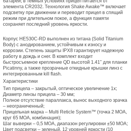
батареи; в темных условиях прицел питается от
элемента CR2032. Технология Shake Awake™ включает
подсветку при движении и переводит прицел в спящий
режим при длительном покое, а функция памяти
сохраняет последний уровень яркости.
Корпус HE530C-RD выполнен из титана (Solid Titanium
Body) с анодированием, устойчивым к износу и
коррозии. Степень защиты IPX8 гарантирует надежную
работу в дождь и снег. В комплект входит
быстросъемное крепление QD высотой 1.41" для планки
Picatinny, а также прозрачные откидные крышки линз с
интегрированным kill flash.
Характеристики
Тип прицела – закрытый, оптическое увеличение 1х;
Диаметр линзы прицела – 30 мм;
Полное отсутствие параллакса, вынос выходного зрачка
– неограниченный;
Прицельная марка – Multi Reticle System™ (точка 2 МОА,
круг 65 МОА, комбинация);
Шаг выверки – 0,5 МОА, диапазон регулировки ±50 МОА;
Цвет подсветки – зеленый, 12 уровней яркости (10