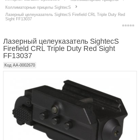
Коллиматорные прицелы SightecS
Лазерный целеуказатель SightecS Firefield CRL Triple Duty Red
Sight FF13037
Лазерный целеуказатель SightecS
Firefield CRL Triple Duty Red Sight
FF13037
Код
AA-0002670