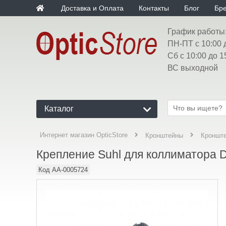
Доставка и Оплата
Контакты
Блог
Бр
График работы
ПН-ПТ с 10:00 
Сб с 10:00 до 1
ВС выходной
Каталог
Интернет магазин OpticStore
Кронштейны
Кронште
Крепление Suhl для коллиматора D
Код
AA-0005724