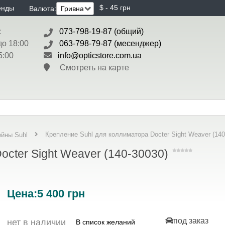
$ - 45 грн
енды
Валюта:
:
073-798-19-87 (общий)
до 18:00
063-798-79-87 (месенджер)
5:00
info@opticstore.com.ua
Смотреть на карте
Крепление Suhl для коллиматора Docter Sight Weaver (140
йны Suhl
octer Sight Weaver (140-30030)
Цена:
5 400
грн
под заказ
нет в наличии
В список желаний