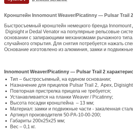
Кронштейн Innomount Weaver/Picatinny — Pulsar Trail 2
Быстросъемный кронштейн немецкого бренда Innomount дл
Digisight и Dedal Venator на популярные рельсовые сист
основании с запирающими механизмами рычажного типа. 
случайного открытия. Для снятия потребуется нажать сп
Основание изготовлено из алюминия, замки и подвижные 
Innomount Weaver/Picatinny — Pulsar Trail 2 характери
Тип – быстросъемный, на едином основании;
Назначение для прицелов Pulsar Trail 2, Apex, Digisight
Повторная пристрелка прицела не требуется;
Устанавливается на планки Weaver / Picatinny;
Высота посадки кронштейна – 13 мм;
Материал: замки и подвижные части - закаленная стал
Артикул производителя 50-PA-10-00-200;
Габариты 200х25х25 мм;
Вес – 0,1 кг.