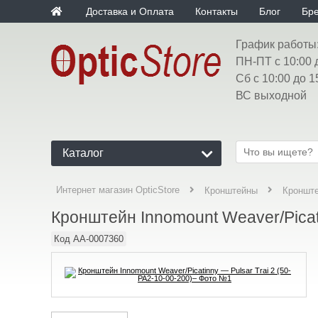
Доставка и Оплата
Контакты
Блог
Бр
График работы
ПН-ПТ с 10:00 
Сб с 10:00 до 1
ВС выходной
Каталог
Интернет магазин OpticStore
Кронштейны
Кронште
Кронштейн Innomount Weaver/Picati
Код
AA-0007360