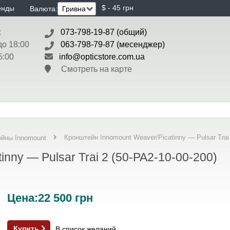
$ - 45 грн
енды
Валюта:
:
073-798-19-87 (общий)
до 18:00
063-798-79-87 (месенджер)
5:00
info@opticstore.com.ua
Смотреть на карте
Кронштейн Innomount Weaver/Picatinny — Pulsar Trai 
йны Innomount
nny — Pulsar Trai 2 (50-PA2-10-00-200)
Цена:
22 500
грн
Купить
В список желаний