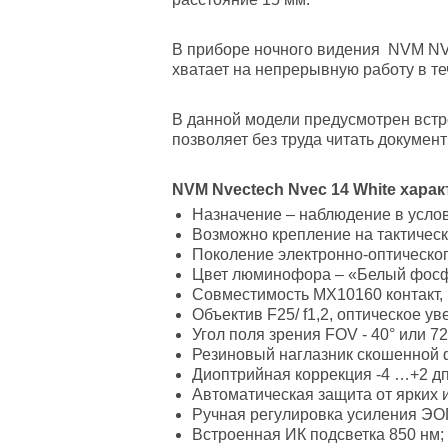
В приборе ночного видения NVM NV
хватает на непрерывную работу в те
В данной модели предусмотрен встр
позволяет без труда читать документ
NVM Nvectech Nvec 14 White харак
Назначение – наблюдение в усло
Возможно крепление на тактическ
Поколение электронно-оптическог
Цвет люминофора – «Белый фос
Совместимость MX10160 контакт, 
Объектив F25/ f1,2, оптическое ув
Угол поля зрения FOV - 40° или 72
Резиновый наглазник скошенной
Диоптрийная коррекция -4 …+2 дп
Автоматическая защита от ярких и
Ручная регулировка усиления ЭО
Встроенная ИК подсветка 850 нм;