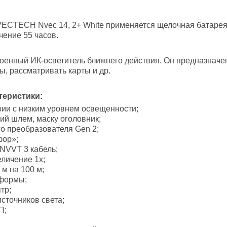
ECTECH Nvec 14, 2+ White применяется щелочная батарея 
чение 55 часов.
оенный ИК-осветитель ближнего действия. Он предназначе
ы, рассматривать карты и др.
теристики:
вии с низким уровнем освещенности;
ий шлем, маску оголовник;
о преобразователя Gen 2;
фор»;
NVVT 3 кабель;
еличение 1х;
 м на 100 м;
 формы;
тр;
сточников света;
П;