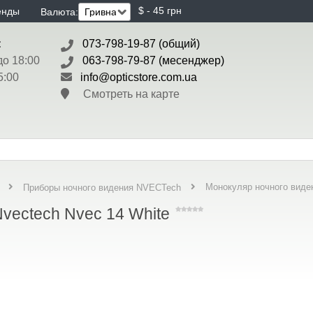
$ - 45 грн
енды
Валюта:
:
073-798-19-87 (общий)
до 18:00
063-798-79-87 (месенджер)
5:00
info@opticstore.com.ua
Смотреть на карте
Монокуляр ночного виде
Приборы ночного видения NVECTech
vectech Nvec 14 White