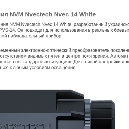
ия NVM Nvectech Nvec 14 White
ния NVM Nvectech Nvec 14 White, разработанный украинско
PVS-14. Он подходит для использования в реальных боевых
чной наблюдательный прибор.
ременный электронно-оптический преобразователь поколен
отсутствием видимых пятен в центре поля зрения. Автомати
ства в нестандартных ситуациях. Для точной настройки яр
ться к любым условиям освещения.