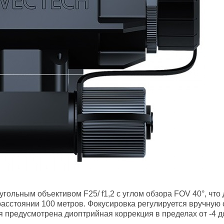
ольным объективом F25/ f1,2 с углом обзора FOV 40°, что 
асстоянии 100 метров. Фокусировка регулируется вручную о
 предусмотрена диоптрийная коррекция в пределах от -4 д