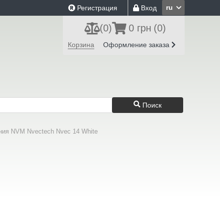
ru
Регистрация
Вход
(
0
)
0 грн
(0)
Корзина
Оформление заказа
Поиск
ния NVM Nvectech Nvec 14 White