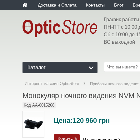
Доставка и Оплата
Контакты
Блог
Бр
График работы
ПН-ПТ с 10:00 
Сб с 10:00 до 1
ВС выходной
Каталог
Интернет магазин OpticStore
Приборы ночного видения
Монокуляр ночного видения NVM N
Код
AA-0015268
Цена:
120 960
грн
Купить
В список желаний