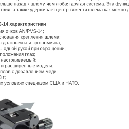
альше назад к шлему, чем любая другая система. Эта функц
твия, а также удерживает центр тяжести шлема как можно 
S-14 характеристики
ия очков AN/PVS-14;
снования крепления шлема;
 долговечна и эргономична;
ы одной рукой при обращении;
положения глаз;
 настраиваемый;
 и расширенные модели;
плав с добавлением меди;
 г;
ых условиях спецназом США и НАТО.