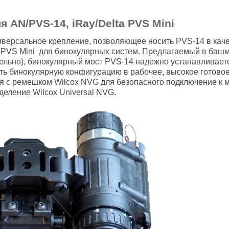
 AN/PVS-14, iRay/Delta PVS Mini
версальное крепление, позволяющее носить PVS-14 в каче
a PVS Mini для бинокулярных систем. Предлагаемый в башм
ельно), бинокулярный мост PVS-14 надежно устанавливаетс
ать бинокулярную конфигурацию в рабочее, высокое готовое
я с ремешком Wilcox NVG для безопасного подключение к м
еление Wilcox Universal NVG.