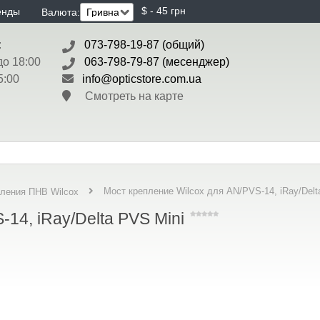
$ - 45 грн
енды
Валюта:
:
073-798-19-87 (общий)
до 18:00
063-798-79-87 (месенджер)
5:00
info@opticstore.com.ua
Смотреть на карте
Мост крепление Wilcox для AN/PVS-14, iRay/Delt
ления ПНВ Wilcox
14, iRay/Delta PVS Mini