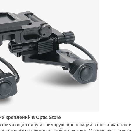
их креплений в
Optic Store
 занимающий одну из лидирующих позиций в поставках такт
ные товары от лидеров этой индустрии. Мы имеем статус 