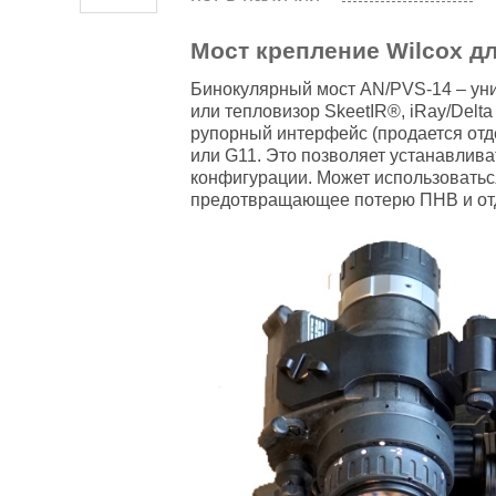
Мост крепление Wilcox для
Бинокулярный мост AN/PVS-14 – уни
или тепловизор SkeetIR®, iRay/Delt
рупорный интерфейс (продается отд
или G11. Это позволяет устанавлив
конфигурации. Может использоватьс
предотвращающее потерю ПНВ и отд