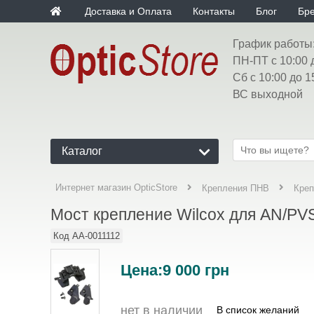
Доставка и Оплата
Контакты
Блог
Бр
График работы
ПН-ПТ с 10:00 
Сб с 10:00 до 1
ВС выходной
Каталог
Интернет магазин OpticStore
Крепления ПНВ
Креп
Мост крепление Wilcox для AN/PVS-
Код
AA-0011112
Цена:
9 000
грн
нет в наличии
В список желаний