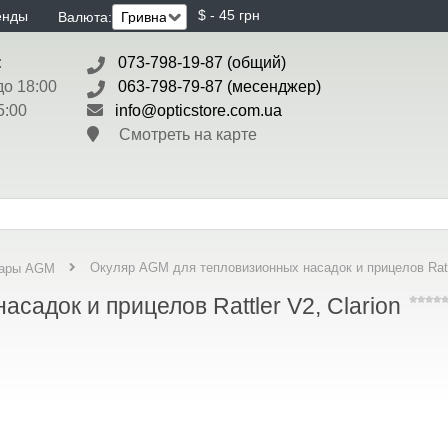
$ - 45 грн
енды
Валюта:
:
073-798-19-87 (общий)
до 18:00
063-798-79-87 (месенджер)
5:00
info@opticstore.com.ua
Смотреть на карте
Окуляр AGM для тепловизионных насадок и прицелов Rattl
уары AGM
садок и прицелов Rattler V2, Clarion