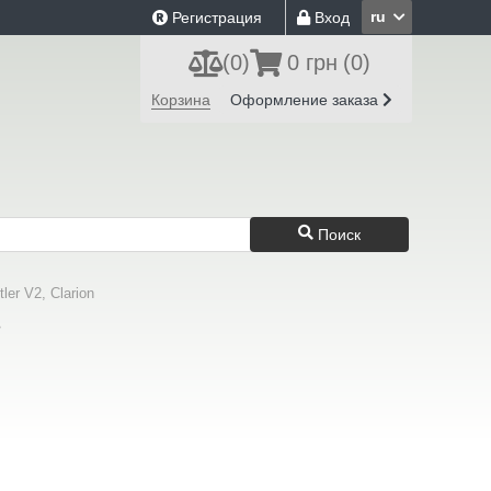
ru
Регистрация
Вход
(
0
)
0 грн
(0)
Корзина
Оформление заказа
Поиск
er V2, Clarion