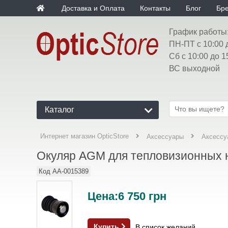
Доставка и Оплата
Контакты
Блог
Бр
График работы
ПН-ПТ с 10:00 
Сб с 10:00 до 1
ВС выходной
Каталог
Интернет магазин OpticStore
Аксессуары
Аксесс
Окуляр AGM для тепловизионных на
Код
AA-0015389
Цена:
6 750
грн
Купить
В список желаний