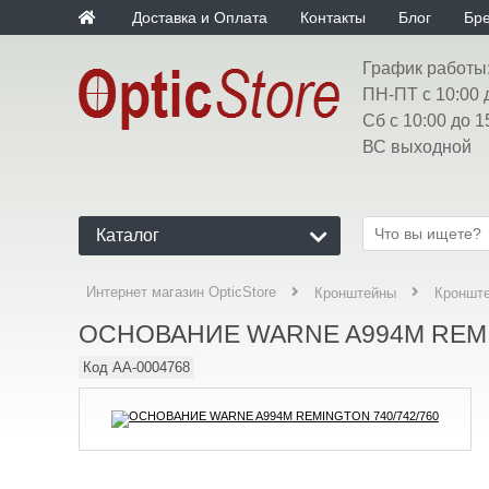
Доставка и Оплата
Контакты
Блог
Бр
График работы
ПН-ПТ с 10:00 
Сб с 10:00 до 1
ВС выходной
Каталог
Интернет магазин OpticStore
Кронштейны
Кроншт
ОСНОВАНИЕ WARNE A994M REMI
Код
AA-0004768