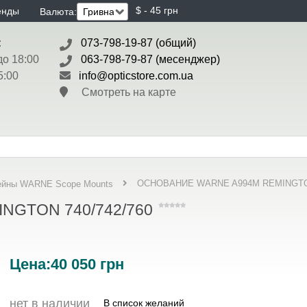
$ - 45 грн
енды
Валюта:
:
073-798-19-87 (общий)
до 18:00
063-798-79-87 (месенджер)
5:00
info@opticstore.com.ua
Смотреть на карте
ОСНОВАНИЕ WARNE A994M REMINGTON
ейны WARNE Scope Mounts
NGTON 740/742/760
Цена:
40 050
грн
нет в наличии
В список желаний