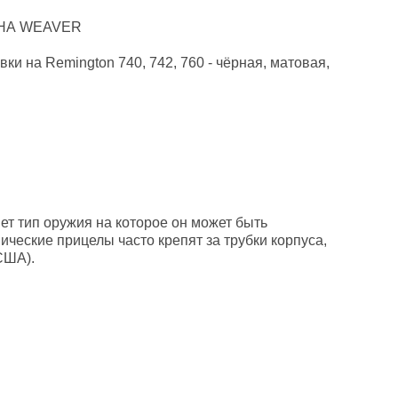
 НА WEAVER
ки на Remington 740, 742, 760 - чёрная, матовая,
ет тип оружия на которое он может быть
ические прицелы часто крепят за трубки корпуса,
США).