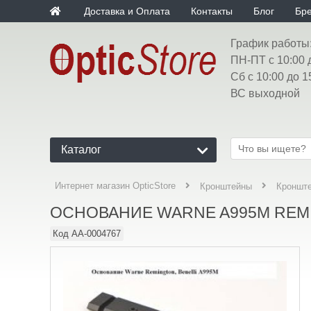
Доставка и Оплата
Контакты
Блог
Бр
График работы
ПН-ПТ с 10:00 
Сб с 10:00 до 1
ВС выходной
Каталог
Интернет магазин OpticStore
Кронштейны
Кроншт
ОСНОВАНИЕ WARNE A995M REMI
Код
AA-0004767