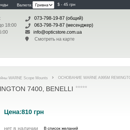
$ - 45 грн
енды
Валюта:
:
073-798-19-87 (общий)
до 18:00
063-798-79-87 (месенджер)
5:00
info@opticstore.com.ua
Смотреть на карте
ОСНОВАНИЕ WARNE A995M REMINGTON
ейны WARNE Scope Mounts
NGTON 7400, BENELLI
Цена:
810
грн
нет в наличии
В список желаний