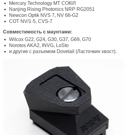
Mercury Technology MT СОКІЛ
Nanjing Rising Photonics NRP RG2051
Newcon Optik NVS 7, NV 66‐G2
СОТ NV/1-5, CVS-7
Совместимость с маунтами:
Wilcox G22, G24, G30, G37, G69, G70
Norotos AKA2, INVG, LoSto
и другие с разъемом Dovetail (Ласточкин хвост).