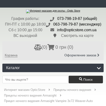
ru
Доставка и Оплата
Контакты
Блог
Бренды
Валюта:
$ - 45 грн
График работы:
073-798-19-87 (общий)
Регистрация
Вход
ПН-ПТ с 10:00 до 18:00
063-798-79-87 (месенджер)
Сб с 10:00 до 15:00
info@opticstore.com.ua
ВС выходной
Смотреть на карте
(
0
)
0 грн
(0)
Корзина
Оформление заказа
Каталог
Поиск
Интернет магазин OpticStore
Прицелы ночного видения
Прицелы ночного видения Armasight
Прицел ночного видения Armasight Vampire 3x72 Weaver-Auto