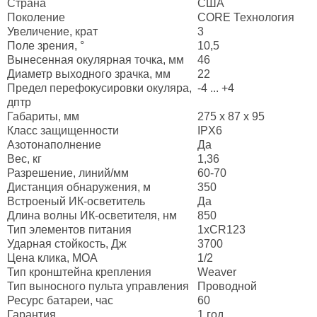
Страна
США
Поколение
CORE Технология
Увеличение, крат
3
Поле зрения, °
10,5
Вынесенная окулярная точка, мм
46
Диаметр выходного зрачка, мм
22
Предел перефокусировки окуляра,
-4 ... +4
дптр
Габариты, мм
275 x 87 x 95
Класс защищенности
IPX6
Азотонаполнение
Да
Вес, кг
1,36
Разрешение, линий/мм
60-70
Дистанция обнаружения, м
350
Встроеный ИК-осветитель
Да
Длина волны ИК-осветителя, нм
850
Тип элементов питания
1xCR123
Ударная стойкость, Дж
3700
Цена клика, МОА
1/2
Тип кронштейна крепления
Weaver
Тип выносного пульта управления
Проводной
Ресурс батареи, час
60
Гарантия
1 год