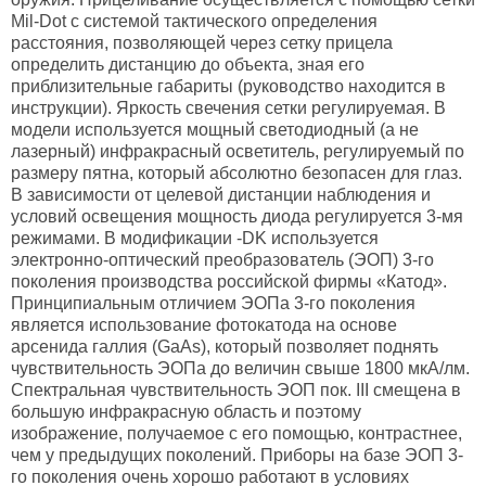
Mil-Dot с системой тактического определения
расстояния, позволяющей через сетку прицела
определить дистанцию до объекта, зная его
приблизительные габариты (руководство находится в
инструкции). Яркость свечения сетки регулируемая. В
модели используется мощный светодиодный (а не
лазерный) инфракрасный осветитель, регулируемый по
размеру пятна, который абсолютно безопасен для глаз.
В зависимости от целевой дистанции наблюдения и
условий освещения мощность диода регулируется 3-мя
режимами. В модификации -DK используется
электронно-оптический преобразователь (ЭОП) 3-го
поколения производства российской фирмы «Катод».
Принципиальным отличием ЭОПа 3-го поколения
является использование фотокатода на основе
арсенида галлия (GaAs), который позволяет поднять
чувствительность ЭОПа до величин свыше 1800 мкА/лм.
Спектральная чувствительность ЭОП пок. III смещена в
большую инфракрасную область и поэтому
изображение, получаемое с его помощью, контрастнее,
чем у предыдущих поколений. Приборы на базе ЭОП 3-
го поколения очень хорошо работают в условиях