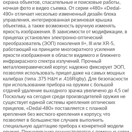
охрана объектов, спасательные и поисковые работы,
ночная фото и видео съемка. От серии «480» «Dedal-
490» отличает несколько измененный дизайн блока
управления, интегрированная резиновая крышка
объектива, а также возможность вручную изменять
яркость изображения. В зависимости от модификации, в
прицелах установлен электронно-оптический
преобразователь (ЭОП) поколения II+, III или XR-5,
работающий на принципе многократного усиления
яркости изображения в области видимого и ближнего
инфракрасного спектра излучений. Прочный
металлокерамический корпус надежно фиксирует ЭОП,
позволяя использовать прицел даже на самых мощных
калибрах (типа .375 H&H и .416Rigby). Для безопасности
при использовании прибора на оружии с большой
отдачей удаление выходного зрачка увеличено до 4,5 см!
Поскольку на сегодня среди производителей оружия не
существует единой системы крепления оптических
прицелов, «Dedal-480» поставляется с планкой
крепления без жесткого крепления к корпусу, что
позволяет в большинстве случаев выполнить
специальную адаптацию прибора к конкретной модели
оружия. Прицеливание осуществляется с помощью сетки