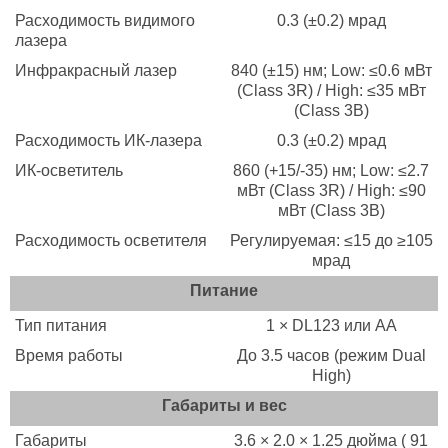
Расходимость видимого
0.3 (±0.2) мрад
лазера
Инфракрасный лазер
840 (±15) нм; Low: ≤0.6 мВт
(Class 3R) / High: ≤35 мВт
(Class 3B)
Расходимость ИК-лазера
0.3 (±0.2) мрад
ИК-осветитель
860 (+15/-35) нм; Low: ≤2.7
мВт (Class 3R) / High: ≤90
мВт (Class 3B)
Расходимость осветителя
Регулируемая: ≤15 до ≥105
мрад
Питание
Тип питания
1 × DL123 или AA
Время работы
До 3.5 часов (режим Dual
High)
Габариты и вес
Габариты
3.6 × 2.0 × 1.25 дюйма ( 91