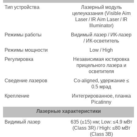
Тип устройства
Лазерный модуль
целеуказания (Visible Aim
Laser / IR Aim Laser / IR
Illuminator)
Режимы работы
Видимый лазер / ИК-лазер
/ ИК-осветитель
Режимы мощности
Low / High
Регулировка
Независимая юстировка
прицельного лазера и
осветителя
Сведение лазеров
Co-aligned, удержание ≤
0.5 мрад
Крепление
Интегрированное, планка
Picatinny
Лазерные характеристики
Видимый лазер
635 (±15) нм; Low: ≤4.9 мВт
(Class 3R) / High: ≤80 мВт
(Class 3B)