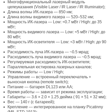
Многофункциональный лазерный модуль
целеуказания (Visible Laser / IR Laser / IR Illuminator);
Длина волны ИК-лазера — 850 нм;
Длина волны видимого лазера — 520–532 нм;
Мощность ИК-лазера — Low: <0.7 мВт / High: до 35
мВт;
Мощность видимого лазера — Low: <5 мВт / High: до
80 мВт;
Мощность ИК-осветителя — Low: <3 мВт / High: до 90
мВт;
Расходимость луча ИК-лазера — ~0.5 мрад;
Расходимость луча видимого лазера — ~0.5 мрад;
Регулируемая расходимость ИК-осветителя;
Параллельная юстировка лазерных каналов;
Режимы работы — Low / High;
Управление — встроенный переключатель +
выносная кнопка (remote switch);
Питание — батарея DL123 или AA;
Время работы — зависит от режима эксплуатации;
Габариты — 3.6 × 2.0 × 1.25 дюйма ( 91 × 51 × 32 мм);
Вес — 140 г (с батареей);
Крепление — интегрированное на планку Picatinny
(MIL-STD-1913);