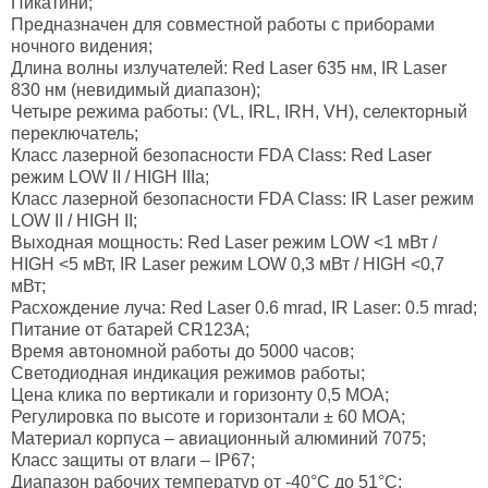
Пикатини;
Предназначен для совместной работы с приборами
ночного видения;
Длина волны излучателей: Red Laser 635 нм, IR Laser
830 нм (невидимый диапазон);
Четыре режима работы: (VL, IRL, IRH, VH), селекторный
переключатель;
Класс лазерной безопасности FDA Class: Red Laser
режим LOW II / HIGH IIIa;
Класс лазерной безопасности FDA Class: IR Laser режим
LOW II / HIGH II;
Выходная мощность: Red Laser режим LOW <1 мВт /
HIGH <5 мВт, IR Laser режим LOW 0,3 мВт / HIGH <0,7
мВт;
Расхождение луча: Red Laser 0.6 mrad, IR Laser: 0.5 mrad;
Питание от батарей CR123A;
Время автономной работы до 5000 часов;
Светодиодная индикация режимов работы;
Цена клика по вертикали и горизонту 0,5 МОА;
Регулировка по высоте и горизонтали ± 60 МОА;
Материал корпуса – авиационный алюминий 7075;
Класс защиты от влаги – IP67;
Диапазон рабочих температур от -40°C до 51°C;