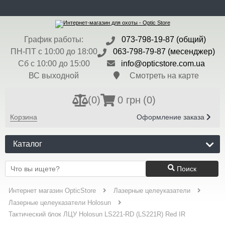
ru
Доставка и Оплата
Контакты
Блог
Бренды
Валюта:
$ - 45 грн
График работы:
073-798-19-87 (общий)
Регистрация
Вход
ПН-ПТ с 10:00 до 18:00
063-798-79-87 (месенджер)
Сб с 10:00 до 15:00
info@opticstore.com.ua
ВС выходной
Смотреть на карте
(
0
)
0 грн
(0)
Корзина
Оформление заказа
Каталог
Поиск
Интернет магазин OpticStore
Лазерные целеуказатели
Лазерные целеуказатели Holosun
Тактический блок ЛЦУ Holosun LS221-RD (LS221R) Red IR