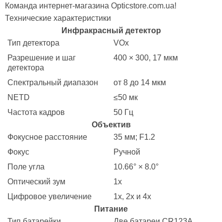
Команда интернет-магазина Opticstore.com.ua!
Технические характеристики
Инфракрасный детектор
Тип детектора
VOx
Разрешение и шаг
400 × 300, 17 мкм
детектора
Спектральный диапазон
от 8 до 14 мкм
NETD
≤50 мк
Частота кадров
50 Гц
Объектив
Фокусное расстояние
35 мм; F1.2
Фокус
Ручной
Поле угла
10.66° × 8.0°
Оптический зум
1x
Цифровое увеличение
1x, 2x и 4x
Питание
Тип батарейки
Две батареи CR123A