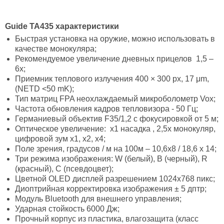
Guide TA435 характеристики
Быстрая установка на оружие, можно использовать в
качестве монокуляра;
Рекомендуемое увеличение дневных прицелов 1,5 –
6х;
Приемник теплового излучения 400 × 300 px, 17 μm,
(NETD <50 mK);
Тип матриц FPA неохлаждаемый микроболометр Vox;
Частота обновления кадров тепловизора - 50 Гц;
Германиевый объектив F35/1,2 с фокусировкой от 5 м;
Оптическое увеличение: х1 насадка , 2,5х монокуляр,
цифровой зум х1, х2, х4;
Поле зрения, градусов / м на 100м – 10,6x8 / 18,6 х 14;
Три режима изображения: W (белый), B (черный), R
(красный), C (псевдоцвет);
Цветной OLED дисплей разрешением 1024х768 пикс;
Диоптрийная корректировка изображения ± 5 дптр;
Модуль Bluetooth для внешнего управления;
Ударная стойкость 6000 Дж;
Прочный корпус из пластика, влагозащита (класс