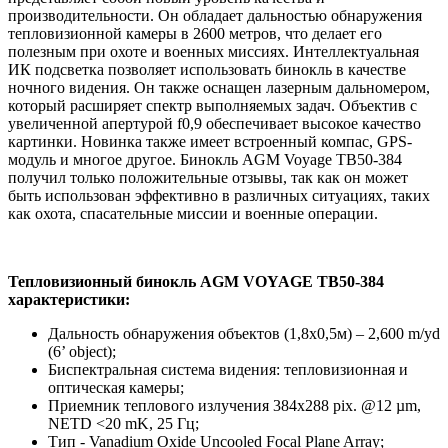
производительности. Он обладает дальностью обнаружения
тепловизионной камеры в 2600 метров, что делает его
полезным при охоте и военных миссиях. Интеллектуальная
ИК подсветка позволяет использовать бинокль в качестве
ночного видения. Он также оснащен лазерным дальномером,
который расширяет спектр выполняемых задач. Объектив с
увеличенной апертурой f0,9 обеспечивает высокое качество
картинки. Новинка также имеет встроенный компас, GPS-
модуль и многое другое. Бинокль AGM Voyage TB50-384
получил только положительные отзывы, так как он может
быть использован эффективно в различных ситуациях, таких
как охота, спасательные миссии и военные операции.
Тепловизионный бинокль AGM VOYAGE TB50-384
характеристики:
Дальность обнаружения объектов (1,8х0,5м) – 2,600 m/yd
(6’ object);
Биспектральная система видения: тепловизионная и
оптическая камеры;
Приемник теплового излучения 384х288 pix. @12 µm,
NETD <20 mK, 25 Гц;
Тип - Vanadium Oxide Uncooled Focal Plane Array;