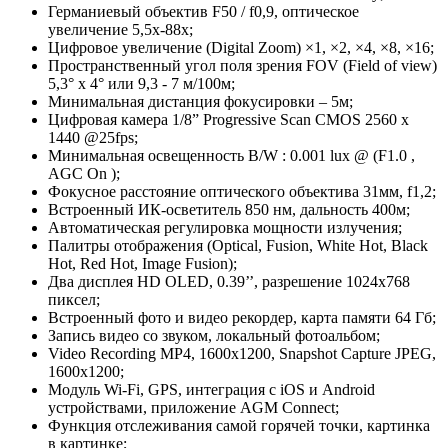
Германиевый объектив F50 / f0,9, оптическое
увеличение 5,5х-88х;
Цифровое увеличение (Digital Zoom) ×1, ×2, ×4, ×8, ×16;
Пространственный угол поля зрения FOV (Field of view)
5,3° х 4° или 9,3 - 7 м/100м;
Минимальная дистанция фокусировки – 5м;
Цифровая камера 1/8” Progressive Scan CMOS 2560 x
1440 @25fps;
Минимальная освещенность B/W : 0.001 lux @ (F1.0 ,
AGC On );
Фокусное расстояние оптического объектива 31мм, f1,2;
Встроенный ИК-осветитель 850 нм, дальность 400м;
Автоматическая регулировка мощности излучения;
Палитры отображения (Optical, Fusion, White Hot, Black
Hot, Red Hot, Image Fusion);
Два дисплея HD OLED, 0.39’’, разрешение 1024х768
пиксел;
Встроенный фото и видео рекордер, карта памяти 64 Гб;
Запись видео со звуком, локальный фотоальбом;
Video Recording MP4, 1600x1200, Snapshot Capture JPEG,
1600x1200;
Модуль Wi-Fi, GPS, интеграция с iOS и Android
устройствами, приложение AGM Connect;
Функция отслеживания самой горячей точки, картинка
в картинке;