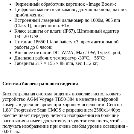
Фирменный обработчик картинок «Image Boost»;
Цифровой магнитный компас, датчик наклона, датчик
приближения;
Встроенный лазерный дальномер до 1000м, 905 nm
(Class 1), погрешность ±1м;
Класс защиты от влаги (IP67), Штативный адаптер
1/4”-20 UNC;
Питание 18650 Li-ion battery x3, время автономной
работы до 8 часов;
Внешнее питание DC 5V/2A, Max.10W, Type-C port;
Диапазон рабочих температур -30°C..+55°С;
Габариты 217 × 155 × 88 mm, вес 1,12 кг;
Система биспектрального видения
Биспектральная система видения позволяет использовать
устройство AGM Voyage TB50-384 в качестве цифровой
камеры в дневное время при хорошем освещении. Сенсор
1.88" Progressive Scan CMOS с разрешением 2560x1440рх
обеспечивает передачу четкого изображения на большие
расстояния и имеет достаточную чувствительность, чтобы
получать изображение при очень слабом уровне освещения -
0.001 лк.