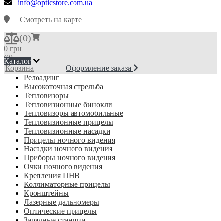
info@opticstore.com.ua
Смотреть на карте
(
0
)
0 грн
(0)
Каталог
Корзина
Оформление заказа
Релоадинг
Высокоточная стрельба
Тепловизоры
Тепловизионные бинокли
Тепловизоры автомобильные
Тепловизионные прицелы
Тепловизионные насадки
Прицелы ночного видения
Насадки ночного видения
Приборы ночного видения
Очки ночного видения
Крепления ПНВ
Коллиматорные прицелы
Кронштейны
Лазерные дальномеры
Оптические прицелы
Зарядные станции