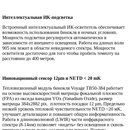
Интеллектуальная ИК-подсветка
Встроенный интеллектуальный ИК-осветитель обеспечивает
возможность использования бинокля в ночных условиях.
Мощность подсветки регулируется автоматически в
зависимости от внешнего освещения. Работа на длинах волн
905 нм лежит в области невидимого спектра. Мощности
осветителя достаточно для того чтобы пробить темноту на
расстоянии до 400 метров.
Инновационный сенсор 12μm и NETD < 20 mK
Тепловизионный модуль бинокля Voyage TB50-384 работает
на основе высокоскоростной матрицы фокальной плоскости
(FPA) из оксида ванадия VOx (Vanadium Oxide), размер
матрицы 384х2882 pix. плотность посадки 12 µm, Предельно
низкий уровень тепловой чувствительности NETD <20 мK,
улучшает детализацию и повышает общую информативность.
Работа в длинноволновой (LWIR) части инфракрасного
спектра (8-14нм) позволяет «видеть» без освещения и сквозь
преграды в виде дыма, осадков или тумана. Частота