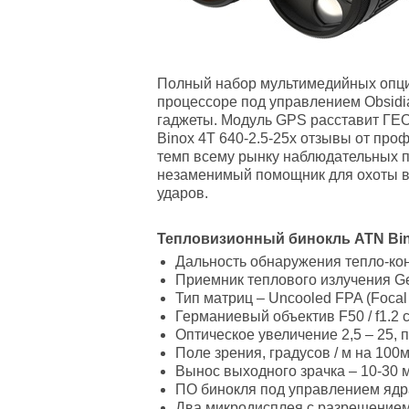
Полный набор мультимедийных опций
процессоре под управлением Obsidia
гаджеты. Модуль GPS расставит ГЕО
Binox 4T 640-2.5-25x отзывы от пр
темп всему рынку наблюдательных 
незаменимый помощник для охоты в 
ударов.
Тепловизионный бинокль ATN Bino
Дальность обнаружения тепло-ко
Приемник теплового излучения Ge
Тип матриц – Uncooled FPA (Focal
Германиевый объектив F50 / f1.2 
Оптическое увеличение 2,5 – 25, 
Поле зрения, градусов / м на 100м 
Вынос выходного зрачка – 10-30 
ПО бинокля под управлением ядра 
Два микродисплея с разрешением