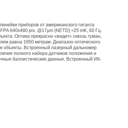
линейки приборов от американского гиганта
FPA 640х480 pix. @17µm (NETD) <25 mK, 60 Гц.
екта. Оптика прекрасно «видит» сквозь туман,
лем равна 1950 метрам. Диапазон оптического
ные объекты. Встроенный лазерный дальномер
Наличие полного набора датчиков положения и
очные баллистические данные. Встроенный ИК-