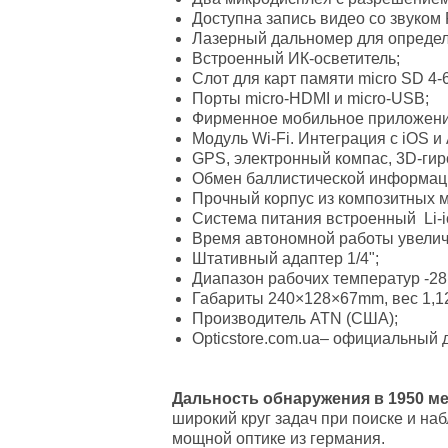
Доступна запись видео со звуком F
Лазерный дальномер для определ
Встроенный ИК-осветитель;
Слот для карт памяти micro SD 4-6
Порты micro-HDMI и micro-USB;
Фирменное мобильное приложени
Модуль Wi-Fi. Интеграция с iOS и
GPS, электронный компас, 3D-гир
Обмен баллистической информаци
Прочный корпус из композитных м
Система питания встроенный Li-i
Время автономной работы увеличе
Штативный адаптер 1/4";
Диапазон рабочих температур -28
Габариты 240×128×67mm, вес 1,12
Производитель ATN (США);
Opticstore.com.ua– официальный 
Дальность обнаружения в 1950 м
широкий круг задач при поиске и н
мощной оптике из германия.