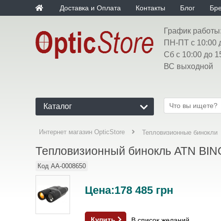
Доставка и Оплата
Контакты
Блог
Бр
График работы
ПН-ПТ с 10:00 
Сб с 10:00 до 1
ВС выходной
Каталог
Интернет магазин OpticStore
Тепловизионные бинокли
Тепловизионный бинокль ATN BINO
Код
AA-0008650
Цена:
178 485
грн
Купить
В список желаний