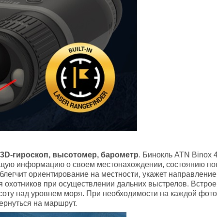
 3D-гироскоп, высотомер, барометр
. Бинокль ATN Binox 
ую информацию о своем местонахождении, состоянию пог
облегчит ориентирование на местности, укажет направлени
я охотников при осуществлении дальних выстрелов. Встро
соту над уровнем моря. При необходимости на каждой фото
вернуться на маршрут.