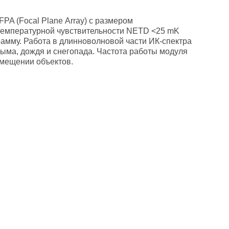
PA (Focal Planе Array) с размером
 температурной чувствительности NETD <25 mK
амму. Работа в длинноволновой части ИК-спектра
, дыма, дождя и снегопада. Частота работы модуля
емещении объектов.