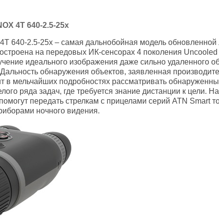
X 4T 640-2.5-25x
4T 640-2.5-25x – самая дальнобойная модель обновленной 
построена на передовых ИК-сенсорах 4 поколения Uncooled 
чение идеального изображения даже сильно удаленного объ
Дальность обнаружения объектов, заявленная производите
олит в мельчайших подробностях рассматривать обнаружен
лого ряда задач, где требуется знание дистанции к цели. 
омогут передать стрелкам с прицелами серий ATN Smart т
приборами ночного видения.