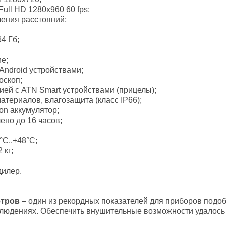
ull HD 1280x960 60 fps;
ения расстояний;
4 Гб;
е;
 Android устройствами;
оскоп;
ей с ATN Smart устройствами (прицелы);
атериалов, влагозащита (класс IP66);
on аккумулятор;
но до 16 часов;
°C..+48°С;
 кг;
дилер.
етров
– один из рекордных показателей для приборов подо
аблюдениях. Обеспечить внушительные возможности удалос