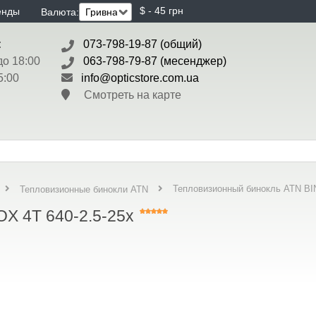
$ - 45 грн
енды
Валюта:
:
073-798-19-87 (общий)
до 18:00
063-798-79-87 (месенджер)
5:00
info@opticstore.com.ua
Смотреть на карте
Тепловизионный бинокль ATN BIN
Тепловизионные бинокли ATN
X 4T 640-2.5-25x