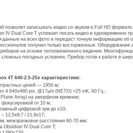
 позволит записывать видео со звуком в Full HD формате
n IV Dual Core T успевает писать видео и одновременно т
-данные на всех фото и передаст точную информацию об 
офессионалов получил только восторженные. Оборудование 
приборов на основе тепловизионного видения. Многофункц
сложных погодных условиях. Прибор готов к работе в широ
x 4T 640-2.5-25x характеристики:
нтрастных целей — 1950 м;
n 4 640х480 pix. @17µm (NETD) <25 mK, 60 Гц ;
 Planе Array) на аморфном кремнии;
с фокусировкой от 10 м;
плавный цифровой зум до х10;
– 12,5х9,7 / 21,9х17;
мм, межзрачковое расстояния 60-70 мм;
Obsidian IV Dual Core T;
 1280x720;