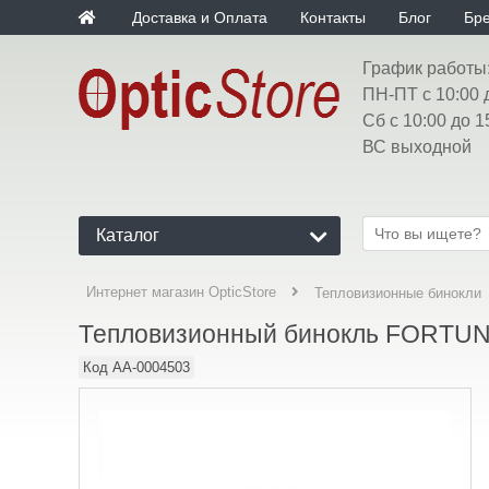
Доставка и Оплата
Контакты
Блог
Бр
График работы
ПН-ПТ с 10:00 
Сб с 10:00 до 1
ВС выходной
Каталог
Интернет магазин OpticStore
Тепловизионные бинокли
Тепловизионный бинокль FORTU
Код
AA-0004503