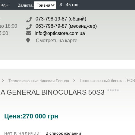
$ - 45 грн
енды
Валюта:
:
073-798-19-87 (общий)
до 18:00
063-798-79-87 (месенджер)
5:00
info@opticstore.com.ua
Смотреть на карте
Тепловизионный бинокль F
Тепловизионные бинокли Fortuna
NA GENERAL BINOCULARS 50S3
Цена:
270 000
грн
нет в наличии
В список желаний